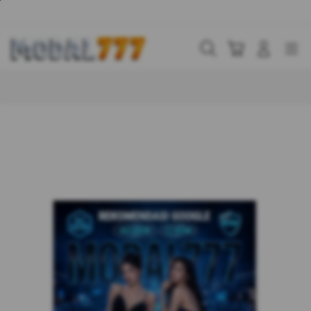
Skip
to
content
Cari
Troli
Login
Navigation
Buka Info Lebih Lanjut