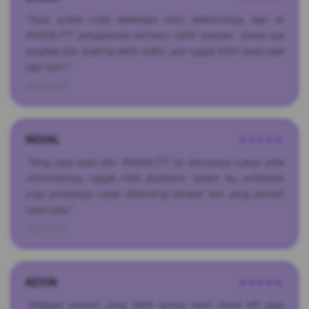
"Saya sudah coba beberapa situs sebelumnya, tapi di
MODAL777 pengalaman bermain lebih nyaman. Game-nya
lengkap dan loading lebih stabil, jadi nggak bikin kesel saat
lagi main."
2026-04-05
NOVAL
⭐️⭐️⭐️⭐️⭐️
"Yang saya suka dari MODAL777 itu bonusnya cukup jelas
informasinya, nggak ribet dipahami. Selain itu, withdraw
juga prosesnya cepat dibanding tempat lain yang pernah
saya coba."
2026-04-27
KEVIN
⭐️⭐️⭐️⭐️⭐️
"Sebagai pemain yang lebih sering main lewat HP, saya