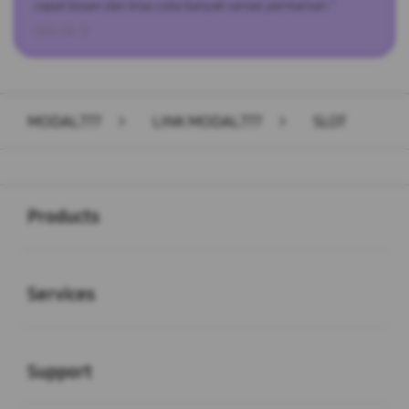
cepat bosan dan bisa coba banyak variasi permainan."
2026-04-15
MODAL777
>
LINK MODAL777
>
SLOT
Buka
Footer Navigation
Products
Buka
Services
Buka
Support