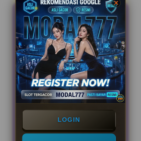
Buat kamu yang lagi cari suasana baru
dalam bermain slot online,
MODAL777
bisa
jadi pilihan yang menarik tahun ini. Situs ini
cukup dikenal di kalangan pemain Asia
Tenggara karena tampilannya yang simpel,
pilihan gamenya lengkap, dan yang paling
penting, pelayanannya cepat dan responsif.
Yang bikin beda, MODAL777 nggak cuma
fokus di banyaknya game, tapi juga
pengalaman pemain. Mulai dari proses
daftar yang nggak ribet, deposit yang
fleksibel, sampai fitur permainan yang terus
di update biar nggak terasa monoton. Jadi
bukan sekadar main, tapi ada sensasi eksplor
juga tiap kali login.
Kalau kamu tipe yang suka coba hal baru
tapi tetap cari tempat yang aman dan
LOGIN
terpercaya, MODAL777 bisa jadi tempat yang
layak dicoba. Nggak berlebihan, tapi cukup
kasih pengalaman main yang lebih fresh
dibanding yang biasa.