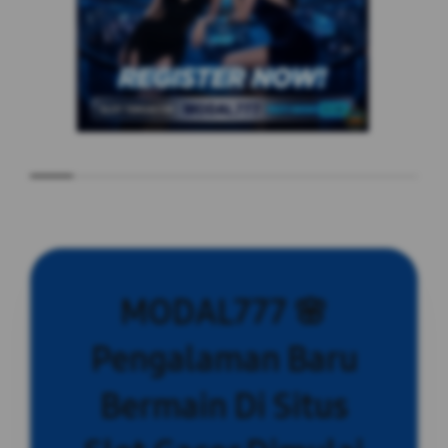
MODAL777 🌸
Pengalaman Baru
Bermain Di Situs