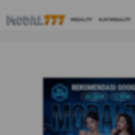
Skip
to
content
MODAL777
SLOT MODAL777
Buka Info Lebih Lanjut