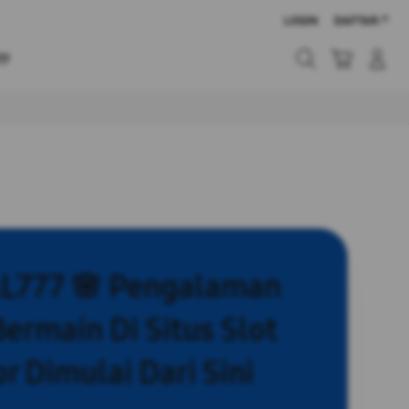
LOGIN
DAFTAR
Cari
Troli
Login/Sign-Up
77
Cari
777 🌸 Pengalaman
ermain Di Situs Slot
r Dimulai Dari Sini