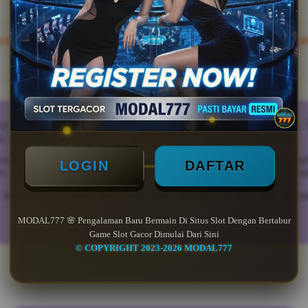
ISTEM PEMBAYARAN
LAYANAN SUPPOR
4 Metode
24/7
ot online,
MODAL777
bisa jadi pilihan yang menarik tahun ini.
, dan yang paling penting, pelayanannya cepat dan responsif.
a game, tapi juga pengalaman pemain. Mulai dari proses daftar
LOGIN
DAFTAR
 Jadi bukan sekadar main, tapi ada sensasi eksplor juga tiap kal
i tempat yang aman dan terpercaya, MODAL777 bisa jadi tempa
MODAL777 🌸 Pengalaman Baru Bermain Di Situs Slot Dengan Bertabur
Game Slot Gacor Dimulai Dari Sini
© COPYRIGHT 2023-2026 MODAL777