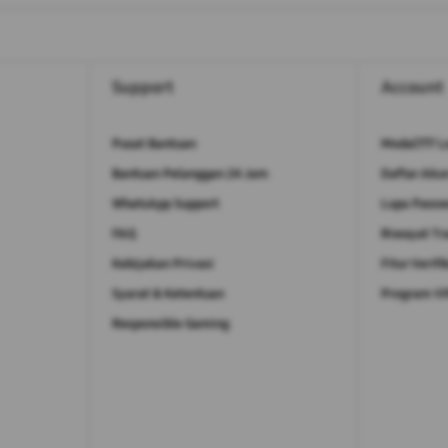
Support
Account
Pusat Bantuan
Modal777 L
Bantuan Pelanggan 24 Jam
Daftar Aku
WhatsApp Support
Lupa Passw
FAQ
Riwayat Tr
Kebijakan Privasi
Fitur Verifi
Syarat & Ketentuan
Program VI
Responsible Gaming