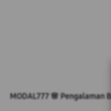
Layer Popup Close
MODAL777 🌸 Pengalaman Bar