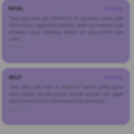
NOVAL
⭐️⭐️⭐️⭐️⭐️
"Yang saya suka dari MODAL777 itu bonusnya cukup jelas
informasinya, nggak ribet dipahami. Selain itu, withdraw juga
prosesnya cepat dibanding tempat lain yang pernah saya
coba."
2026-04-27
WILLY
⭐️⭐️⭐️⭐️⭐️
"Saya lebih suka main di MODAL777 karena pilihan game
selalu update dan ada banyak provider populer. Jadi nggak
cepat bosan dan bisa coba banyak variasi permainan."
2026-04-15