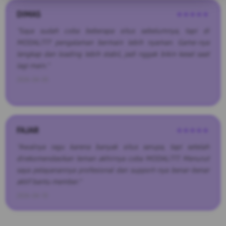
DIMAS
⭐️⭐️⭐️⭐️⭐️
"Saya sudah coba beberapa situs sebelumnya, tapi di
MODAL777 pengalaman bermain lebih nyaman. Game-nya
lengkap dan loading lebih stabil, jadi nggak bikin kesel saat
lagi main."
2026-04-05
FAJAR
⭐️⭐️⭐️⭐️⭐️
"Awalnya ragu karena banyak situs serupa, tapi setelah
direkomendasikan teman akhirnya coba MODAL777. Menurut
saya pelayanannya profesional dan support-nya benar-benar
aktif bantu member."
2026-04-10