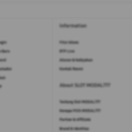
Information
ogin
Fitur Akses
n Baru
RTP Live
ord
Aturan & Kebijakan
ansaksi
Kontak Resmi
kasi
About SLOT MODAL777
P
Tentang Slot MODAL777
Kenapa Pilih MODAL777
Partner & Affiliate
Brand & Identitas