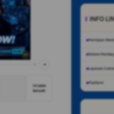
INFO L
Penilaian Mem
Sistem Pemba
Sebelumnya
Berikutnya
Layanan Custo
Platform
+4 lebih
banyak