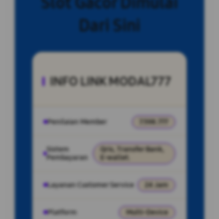
Slot Gacor Dimulai
Dari Sini
INFO LINK MODAL777
Penilaian Member
7.598.777
Sistem
Qris, Transfer Bank,
Pembayaran
E-wallet.
Layanan Customer Service
24 Jam
Platform
Multi-Device