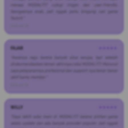
merasa MODAL777 cukup ringan dan user-friendly.
Navigasinya enak, jadi nggak perlu bingung cari game
favorit."
2026-04-28
FAJAR
⭐️⭐️⭐️⭐️⭐️
"Awalnya ragu karena banyak situs serupa, tapi setelah
direkomendasikan teman akhirnya coba MODAL777. Menurut
saya pelayanannya profesional dan support-nya benar-benar
aktif bantu member."
2026-04-10
WILLY
⭐️⭐️⭐️⭐️⭐️
"Saya lebih suka main di MODAL777 karena pilihan game
selalu update dan ada banyak provider populer. Jadi nggak