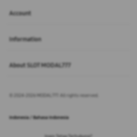
Buka
Account
Buka
Information
Buka
About SLOT MODAL777
© 2024-2026 MODAL777. All rights reserved.
Indonesia / Bahasa Indonesia
Ingin Tetap Terhubung?