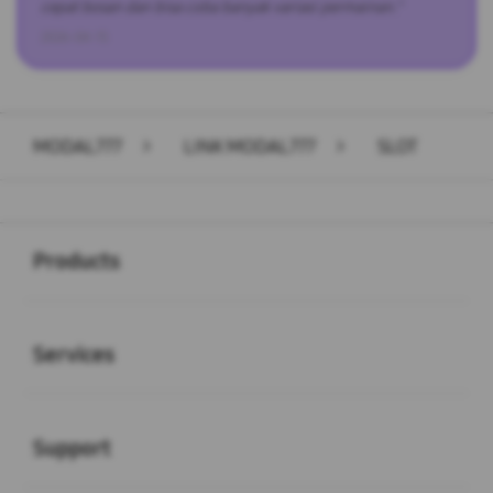
cepat bosan dan bisa coba banyak variasi permainan."
2026-04-15
MODAL777
>
LINK MODAL777
>
SLOT
Buka
Footer Navigation
Products
Buka
Services
Buka
Support