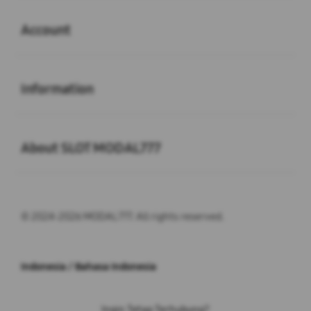
Buka
Account
Buka
Information
Buka
About SLOT MODAL777
© 2024-2026 MODAL777. All rights reserved.
Indonesia / Bahasa Indonesia
Ingin Tetap Terhubung?