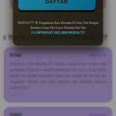
DAFTAR
MODAL777 🌸 Pengalaman Baru Bermain Di Situs Slot Dengan
Bertabur Game Slot Gacor Dimulai Dari Sini
© COPYRIGHT 2023-2026 MODAL777
TOP REVIEW MEMBER MODAL777
RIYAN
⭐️⭐️⭐️⭐️⭐️
"Awalnya coba MODAL777 karena tampilannya simpel dan
gampang dipahami. Setelah beberapa hari main, yang paling
kerasa itu proses transaksi cepat dan customer service-nya
responsif banget pas saya sempat ada kendala deposit
malam hari."
2026-04-11
DIMAS
⭐️⭐️⭐️⭐️⭐️