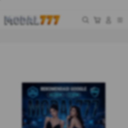
Skip
to
content
Cari
Troli
Login
Navigation
Buka Info Lebih Lanjut