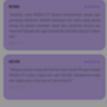
RIYAN
⭐️⭐️⭐️⭐️⭐️
"Awalnya coba MODAL777 karena tampilannya simpel dan
gampang dipahami. Setelah beberapa hari main, yang paling
kerasa itu proses transaksi cepat dan customer service-nya
responsif banget pas saya sempat ada kendala deposit malam
hari."
2026-04-11
KEVIN
⭐️⭐️⭐️⭐️⭐️
"Sebagai pemain yang lebih sering main lewat HP, saya merasa
MODAL777 cukup ringan dan user-friendly. Navigasinya enak,
jadi nggak perlu bingung cari game favorit."
2026-04-28