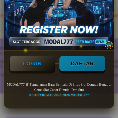
ISTEM PEMBAYARAN
LAYANAN SUPPOR
4 Metode
24/7
ot online,
MODAL777
bisa jadi pilihan yang menarik tahun ini.
, dan yang paling penting, pelayanannya cepat dan responsif.
a game, tapi juga pengalaman pemain. Mulai dari proses daftar
LOGIN
DAFTAR
 Jadi bukan sekadar main, tapi ada sensasi eksplor juga tiap kal
i tempat yang aman dan terpercaya, MODAL777 bisa jadi tempa
MODAL777 🌸 Pengalaman Baru Bermain Di Situs Slot Dengan Bertabur
Game Slot Gacor Dimulai Dari Sini
© COPYRIGHT 2023-2026 MODAL777