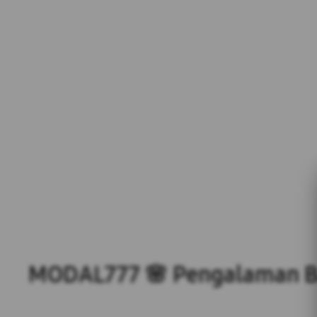
Layer Popup Close
MODAL777 🌸 Pengalaman Bar