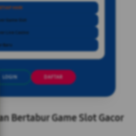
ETIAP HARI
ver Game Slot
er Live Casino
r Baru
LOGIN
DAFTAR
an Bertabur Game Slot Gacor