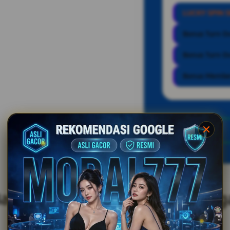
LUCKY SPIN S
Bonus Turn O
Bonus Turn Ov
Bonus Membe
u Bermain Di Situs Slot Deng
Dimulai Dari Sini