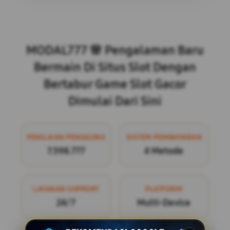
Layer Popup Close
MODAL777 🌸 Pengalaman Baru
Bermain Di Situs Slot Dengan
Bertabur Game Slot Gacor
Dimulai Dari Sini
PENILAIAN PENGGUNA
SISTEM PEMBAYARAN
7.598.777
4 Metode
LAYANAN SUPPORT
PLATFORM
24/7
Multi-Device