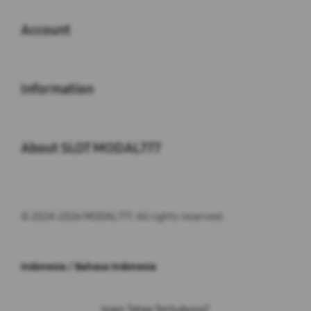
Buka
Account
Buka
Information
Buka
About SLOT MODAL777
© 2024-2026 MODAL777. All rights reserved.
Indonesia / Bahasa Indonesia
Ingin Tetap Terhubung?