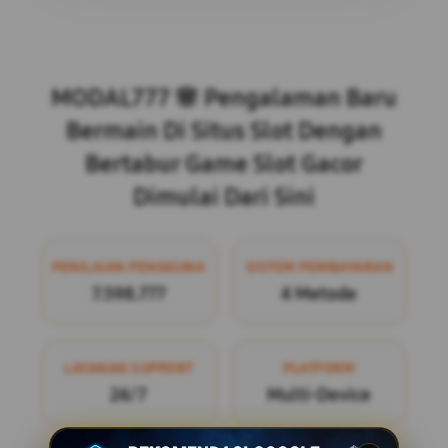
Layer Popup Close
MODAL777 🌸 Pengalaman Baru
Bermain Di Situs Slot Dengan
Bertabur Game Slot Gacor
Dimulai Dari Sini
PENILAIAN PENGGUNA
SISTEM PEMBAYARAN
7.598.777
4 Metode
LAYANAN SUPPORT
PLATFORM
24/7
Multi-Device