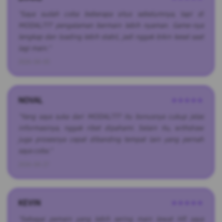
"Saya sudah coba beberapa situs sebelumnya, tapi di
MODAL777 pengalaman bermain lebih nyaman. Game-nya
lengkap dan loading lebih stabil, jadi nggak bikin kesel saat
lagi main."
2026-04-05
NOVAL
⭐️⭐️⭐️⭐️⭐️
"Yang saya suka dari MODAL777 itu bonusnya cukup jelas
informasinya, nggak ribet dipahami. Selain itu, withdraw
juga prosesnya cepat dibanding tempat lain yang pernah
saya coba."
2026-04-27
KEVIN
⭐️⭐️⭐️⭐️⭐️
"Sebagai pemain yang lebih sering main lewat HP, saya