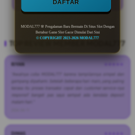
DAFTAR
MODAL777 🌸 Pengalaman Baru Bermain Di Situs Slot Dengan
Bertabur Game Slot Gacor Dimulai Dari Sini
© COPYRIGHT 2023-2026 MODAL777
TOP REVIEW MEMBER MODAL777
RIYAN
⭐️⭐️⭐️⭐️⭐️
"Awalnya coba MODAL777 karena tampilannya simpel dan
gampang dipahami. Setelah beberapa hari main, yang paling
kerasa itu proses transaksi cepat dan customer service-nya
responsif banget pas saya sempat ada kendala deposit
malam hari."
2026-04-11
DIMAS
⭐️⭐️⭐️⭐️⭐️