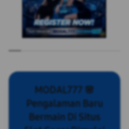
MODAL777 🌸
Pengalaman Baru
Bermain Di Situs