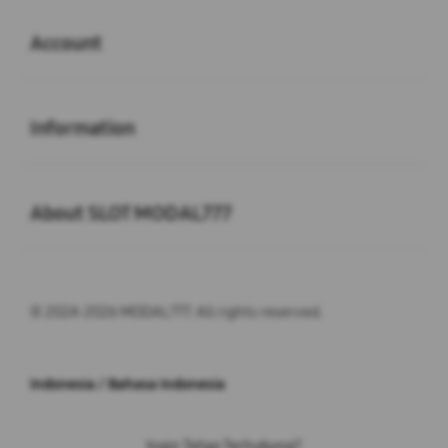
Buka
Account
Buka
Information
Buka
About SLOT MODAL777
© 2024-2026 MODAL777. All rights reserved.
Indonesia / Bahasa Indonesia
Ingin Tetap Terhubung?