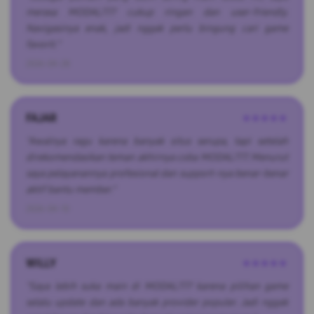
merasa MODAL777 cukup ringan dan user-friendly.
Navigasinya enak, jadi nggak perlu bingung cari game
favorit."
2026-04-28
FAJAR
⭐️⭐️⭐️⭐️⭐️
"Awalnya ragu karena banyak situs serupa, tapi setelah
direkomendasikan teman akhirnya coba MODAL777. Menurut
saya pelayanannya profesional dan support-nya benar-benar
aktif bantu member."
2026-04-10
WILLY
⭐️⭐️⭐️⭐️⭐️
"Saya lebih suka main di MODAL777 karena pilihan game
selalu update dan ada banyak provider populer. Jadi nggak