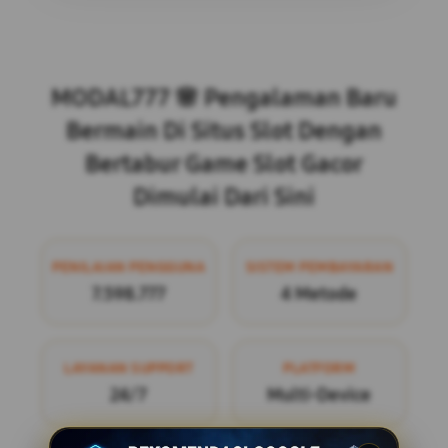
Layer Popup Close
MODAL777 🌸 Pengalaman Baru
Bermain Di Situs Slot Dengan
Bertabur Game Slot Gacor
Dimulai Dari Sini
PENILAIAN PENGGUNA
SISTEM PEMBAYARAN
7.598.777
4 Metode
LAYANAN SUPPORT
PLATFORM
24/7
Multi-Device