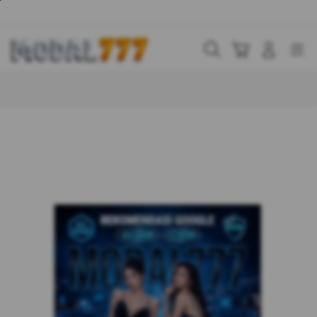
Skip
to
content
Cari
Troli
Login
Navigation
Buka Info Lebih Lanjut