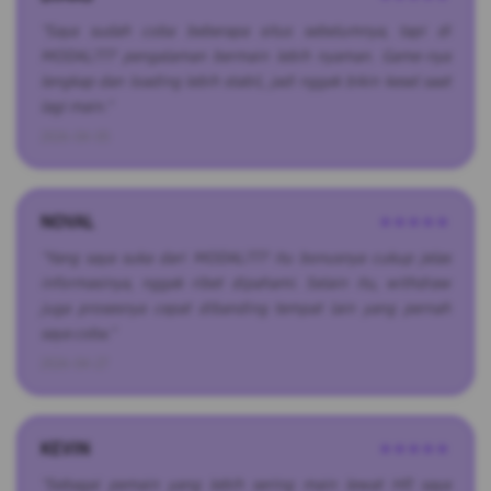
"Saya sudah coba beberapa situs sebelumnya, tapi di
MODAL777 pengalaman bermain lebih nyaman. Game-nya
lengkap dan loading lebih stabil, jadi nggak bikin kesel saat
lagi main."
2026-04-05
NOVAL
⭐️⭐️⭐️⭐️⭐️
"Yang saya suka dari MODAL777 itu bonusnya cukup jelas
informasinya, nggak ribet dipahami. Selain itu, withdraw
juga prosesnya cepat dibanding tempat lain yang pernah
saya coba."
2026-04-27
KEVIN
⭐️⭐️⭐️⭐️⭐️
"Sebagai pemain yang lebih sering main lewat HP, saya