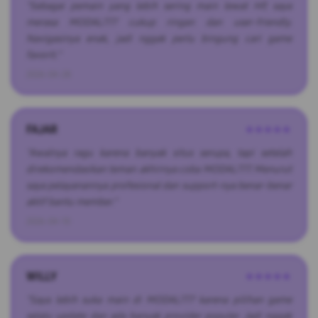
"Sebagai pemain yang lebih sering main lewat HP, saya
merasa MODAL777 cukup ringan dan user-friendly.
Navigasinya enak, jadi nggak perlu bingung cari game
favorit."
2026-04-28
FAJAR
⭐️⭐️⭐️⭐️⭐️
"Awalnya ragu karena banyak situs serupa, tapi setelah
direkomendasikan teman akhirnya coba MODAL777. Menurut
saya pelayanannya profesional dan support-nya benar-benar
aktif bantu member."
2026-04-10
WILLY
⭐️⭐️⭐️⭐️⭐️
"Saya lebih suka main di MODAL777 karena pilihan game
selalu update dan ada banyak provider populer. Jadi nggak