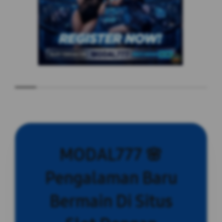
MODAL777 🌸
Pengalaman Baru
Bermain Di Situs