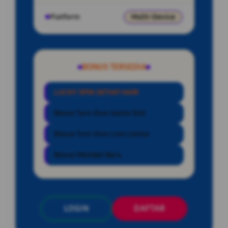
Platform
Multi-Device
BONUS TERSEDIA
LUCKY SPIN SETIAP HARI
Bonus Turn Over Game Slot
Bonus Turn Over Live Casino
Bonus Member Baru
LOGIN
DAFTAR