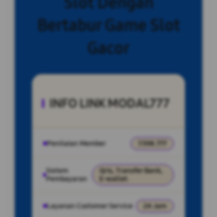
Slot Dengan
Bertabur Game Slot
Gacor
INFO LINK MODAL777
Penilaian Member
7.598.777
Sistem
Qris, Transfer Bank,
Pembayaran
E-wallet.
Layanan Customer Service
24 Jam