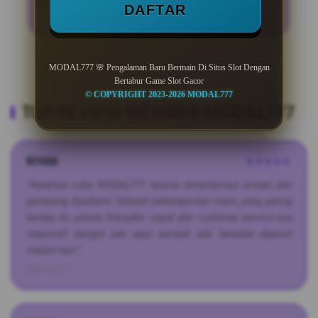
DAFTAR
MODAL777 🌸 Pengalaman Baru Bermain Di Situs Slot Dengan
Bertabur Game Slot Gacor
© COPYRIGHT 2023-2026 MODAL777
TOP REVIEW MEMBER MODAL777
RIYAN
⭐️⭐️⭐️⭐️⭐️
"Awalnya coba MODAL777 karena tampilannya simpel dan
gampang dipahami. Setelah beberapa hari main, yang paling
kerasa itu proses transaksi cepat dan customer service-nya
responsif banget pas saya sempat ada kendala deposit
malam hari."
2026-04-11