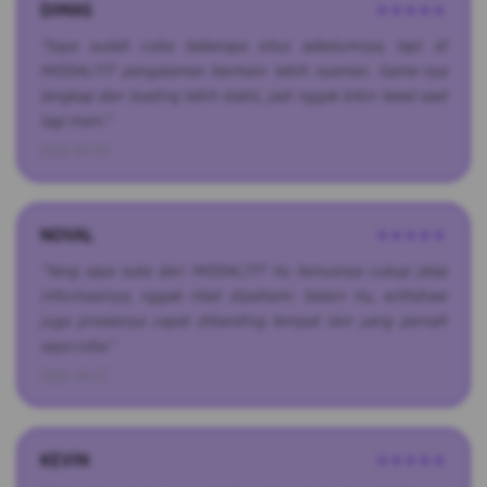
DIMAS
⭐️⭐️⭐️⭐️⭐️
"Saya sudah coba beberapa situs sebelumnya, tapi di
MODAL777 pengalaman bermain lebih nyaman. Game-nya
lengkap dan loading lebih stabil, jadi nggak bikin kesel saat
lagi main."
2026-04-05
NOVAL
⭐️⭐️⭐️⭐️⭐️
"Yang saya suka dari MODAL777 itu bonusnya cukup jelas
informasinya, nggak ribet dipahami. Selain itu, withdraw
juga prosesnya cepat dibanding tempat lain yang pernah
saya coba."
2026-04-27
KEVIN
⭐️⭐️⭐️⭐️⭐️