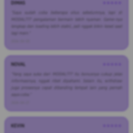
DIMAS
⭐️⭐️⭐️⭐️⭐️
"Saya sudah coba beberapa situs sebelumnya, tapi di
MODAL777 pengalaman bermain lebih nyaman. Game-nya
lengkap dan loading lebih stabil, jadi nggak bikin kesel saat
lagi main."
2026-04-05
NOVAL
⭐️⭐️⭐️⭐️⭐️
"Yang saya suka dari MODAL777 itu bonusnya cukup jelas
informasinya, nggak ribet dipahami. Selain itu, withdraw
juga prosesnya cepat dibanding tempat lain yang pernah
saya coba."
2026-04-27
KEVIN
⭐️⭐️⭐️⭐️⭐️