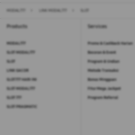
MODAL777
>
LINK MODAL777
>
SLOT
Footer Navigation
Products
Services
MODAL777
Promo & Cashback Harian
SLOT MODAL777
Bocoran & Event
SLOT
Program & Undian
LINK GACOR
Metode Transaksi
SLOT777 HARI INI
Bonus Mingguan
SLOT MODAL777
Fitur Mega Jackpot
SLOT 777
Program Referral
SLOT PRAGMATIC