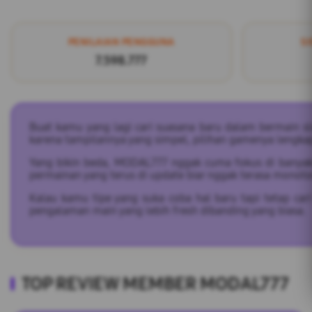
PENILAIAN PENGGUNA
S
7.598.777
Buat kamu yang lagi cari suasana baru dalam bermain sl
karena tampilannya yang simpel, pilihan gamenya lengkap
Yang bikin beda, MODAL777 nggak cuma fokus di banyakny
permainan yang terus di update biar nggak terasa monoton.
Kalau kamu tipe yang suka coba hal baru tapi tetap car
pengalaman main yang lebih fresh dibanding yang biasa.
TOP REVIEW MEMBER MODAL777