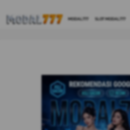
Skip
to
content
MODAL777
SLOT MODAL777
Buka Info Lebih Lanjut