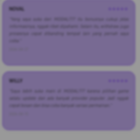
NOVAL
⭐️⭐️⭐️⭐️⭐️
"Yang saya suka dari MODAL777 itu bonusnya cukup jelas
informasinya, nggak ribet dipahami. Selain itu, withdraw juga
prosesnya cepat dibanding tempat lain yang pernah saya
coba."
2026-04-27
WILLY
⭐️⭐️⭐️⭐️⭐️
"Saya lebih suka main di MODAL777 karena pilihan game
selalu update dan ada banyak provider populer. Jadi nggak
cepat bosan dan bisa coba banyak variasi permainan."
2026-04-15