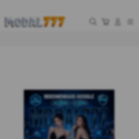
Skip
to
content
Cari
Troli
Login
Navigation
Buka Info Lebih Lanjut