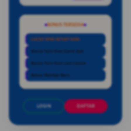
BONUS TERSEDIA
LUCKY SPIN SETIAP HARI
Bonus Turn Over Game Slot
Bonus Turn Over Live Casino
Bonus Member Baru
LOGIN
DAFTAR