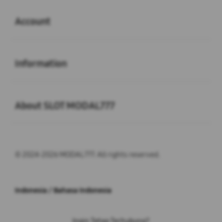
Buka
Account
Buka
Information
Buka
About SLOT MODAL777
© 2024-2026 MODAL777. All rights reserved.
Indonesia / Bahasa Indonesia
Ingin Tetap Terhubung?