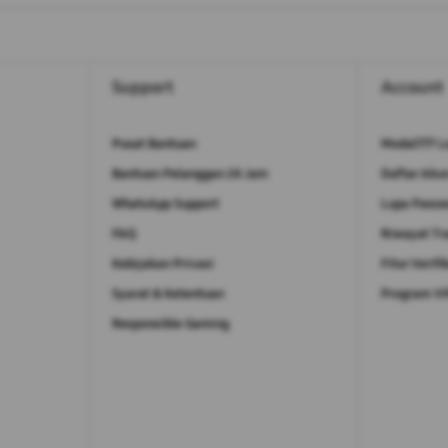
Support
Account
Pusat Bantuan
Modal777 L
Bantuan Pelanggan 24 Jam
Daftar Aku
WhatsApp Support
Lupa Passw
FAQ
Riwayat Tr
Kebijakan Privasi
Fitur Verifi
Syarat & Ketentuan
Program VI
Responsible Gaming