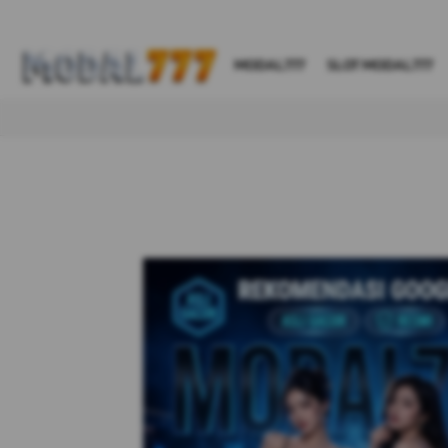
Skip
to
content
MODAL777
SLOT MODAL777
Buka Info Lebih Lanjut