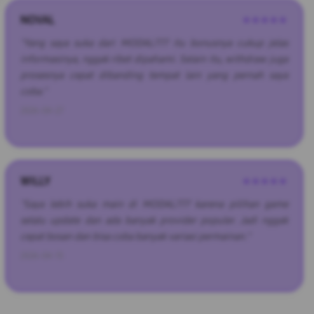
NOVAL
⭐️⭐️⭐️⭐️⭐️
"Yang saya suka dari MODAL777 itu bonusnya cukup jelas
informasinya, nggak ribet dipahami. Selain itu, withdraw juga
prosesnya cepat dibanding tempat lain yang pernah saya
coba."
2026-04-27
WILLY
⭐️⭐️⭐️⭐️⭐️
"Saya lebih suka main di MODAL777 karena pilihan game
selalu update dan ada banyak provider populer. Jadi nggak
cepat bosan dan bisa coba banyak variasi permainan."
2026-04-15