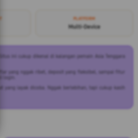
T
PLATFORM
Multi-Device
 Situs ini cukup dikenal di kalangan pemain Asia Tenggara
 yang nggak ribet, deposit yang fleksibel, sampai fitur
i login.
t yang layak dicoba. Nggak berlebihan, tapi cukup kasih