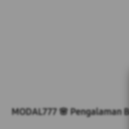
Layer Popup Close
MODAL777 🌸 Pengalaman Bar