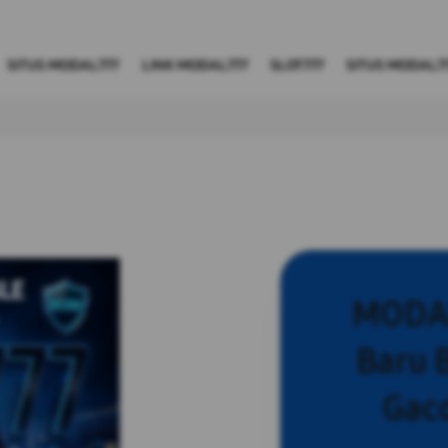
SITUS MODAL777
LINK MODAL777
SLOT777
SITUS MODAL7
MODAL
Baru B
Gaco