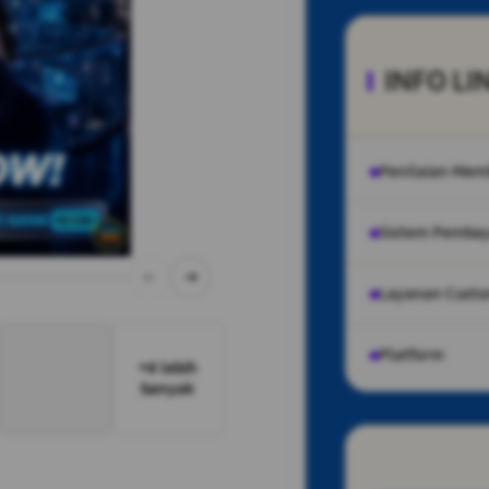
INFO L
Penilaian Mem
Sistem Pemba
Sebelumnya
Berikutnya
Layanan Custo
Platform
+4 lebih
banyak