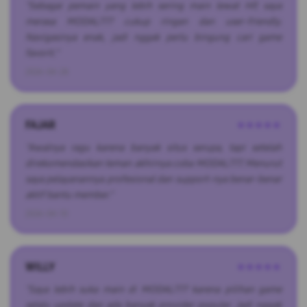
"Sebagai pemain yang lebih sering main lewat HP, saya
merasa MODAL777 cukup ringan dan user-friendly.
Navigasinya enak, jadi nggak perlu bingung cari game
favorit."
2026-04-28
FAJAR
⭐️⭐️⭐️⭐️⭐️
"Awalnya ragu karena banyak situs serupa, tapi setelah
direkomendasikan teman akhirnya coba MODAL777. Menurut
saya pelayanannya profesional dan support-nya benar-benar
aktif bantu member."
2026-04-10
WILLY
⭐️⭐️⭐️⭐️⭐️
"Saya lebih suka main di MODAL777 karena pilihan game
selalu update dan ada banyak provider populer. Jadi nggak