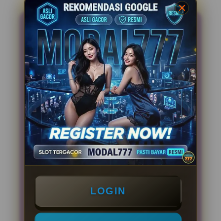
Buat kamu yang lagi cari suasana baru
dalam bermain slot online,
MODAL777
bisa
jadi pilihan yang menarik tahun ini. Situs ini
cukup dikenal di kalangan pemain Asia
Tenggara karena tampilannya yang simpel,
pilihan gamenya lengkap, dan yang paling
penting, pelayanannya cepat dan responsif.
Yang bikin beda, MODAL777 nggak cuma
fokus di banyaknya game, tapi juga
pengalaman pemain. Mulai dari proses
daftar yang nggak ribet, deposit yang
fleksibel, sampai fitur permainan yang terus
di update biar nggak terasa monoton. Jadi
bukan sekadar main, tapi ada sensasi eksplor
juga tiap kali login.
Kalau kamu tipe yang suka coba hal baru
tapi tetap cari tempat yang aman dan
LOGIN
terpercaya, MODAL777 bisa jadi tempat yang
layak dicoba. Nggak berlebihan, tapi cukup
kasih pengalaman main yang lebih fresh
dibanding yang biasa.