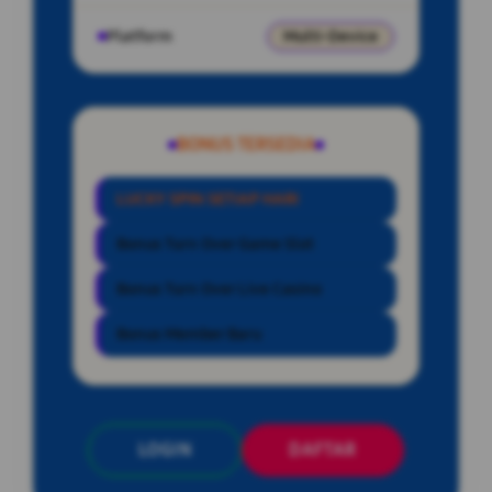
Platform
Multi-Device
BONUS TERSEDIA
LUCKY SPIN SETIAP HARI
Bonus Turn Over Game Slot
Bonus Turn Over Live Casino
Bonus Member Baru
LOGIN
DAFTAR