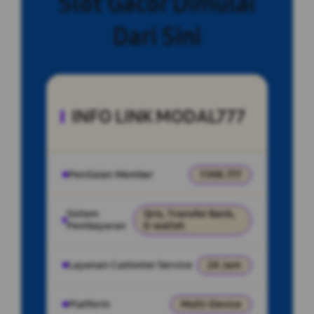
Slot Gacor Dimulai
Dari Sini
INFO LINK MODAL777
Penilaian Member
7.598.777
Sistem
Qris, Transfer Bank,
Pembayaran
E-wallet.
Layanan Customer Service
24 Jam
Platform
Multi-Device