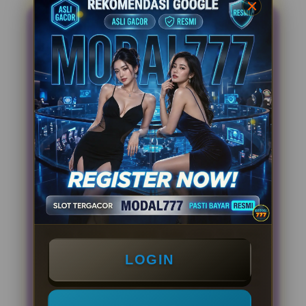
Buat kamu yang lagi cari suasana baru
dalam bermain slot online,
MODAL777
bisa
jadi pilihan yang menarik tahun ini. Situs ini
cukup dikenal di kalangan pemain Asia
Tenggara karena tampilannya yang simpel,
pilihan gamenya lengkap, dan yang paling
penting, pelayanannya cepat dan responsif.
Yang bikin beda, MODAL777 nggak cuma
fokus di banyaknya game, tapi juga
pengalaman pemain. Mulai dari proses
daftar yang nggak ribet, deposit yang
fleksibel, sampai fitur permainan yang terus
di update biar nggak terasa monoton. Jadi
bukan sekadar main, tapi ada sensasi eksplor
juga tiap kali login.
Kalau kamu tipe yang suka coba hal baru
tapi tetap cari tempat yang aman dan
LOGIN
terpercaya, MODAL777 bisa jadi tempat yang
layak dicoba. Nggak berlebihan, tapi cukup
kasih pengalaman main yang lebih fresh
dibanding yang biasa.