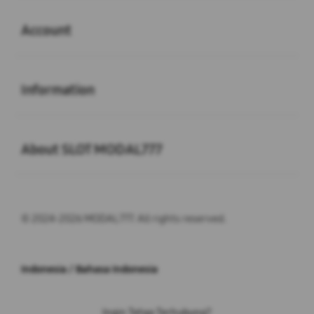
Buka
Account
Buka
Information
Buka
About SLOT MODAL777
© 2024-2026 MODAL777. All rights reserved.
Indonesia / Bahasa Indonesia
Ingin Tetap Terhubung?