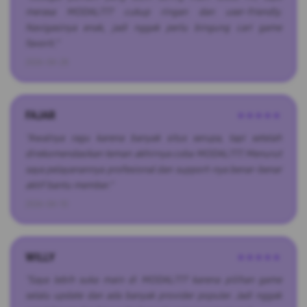
merasa MODAL777 cukup ringan dan user-friendly.
Navigasinya enak, jadi nggak perlu bingung cari game
favorit."
2026-04-28
FAJAR
⭐️⭐️⭐️⭐️⭐️
"Awalnya ragu karena banyak situs serupa, tapi setelah
direkomendasikan teman akhirnya coba MODAL777. Menurut
saya pelayanannya profesional dan support-nya benar-benar
aktif bantu member."
2026-04-10
WILLY
⭐️⭐️⭐️⭐️⭐️
"Saya lebih suka main di MODAL777 karena pilihan game
selalu update dan ada banyak provider populer. Jadi nggak