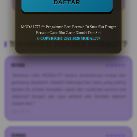
DAFTAR
MODAL777 🌸 Pengalaman Baru Bermain Di Situs Slot Dengan
Bertabur Game Slot Gacor Dimulai Dari Sini
© COPYRIGHT 2023-2026 MODAL777
TOP REVIEW MEMBER MODAL777
RIYAN
⭐️⭐️⭐️⭐️⭐️
"Awalnya coba MODAL777 karena tampilannya simpel dan
gampang dipahami. Setelah beberapa hari main, yang paling
kerasa itu proses transaksi cepat dan customer service-nya
responsif banget pas saya sempat ada kendala deposit
malam hari."
2026-04-11
DIMAS
⭐️⭐️⭐️⭐️⭐️