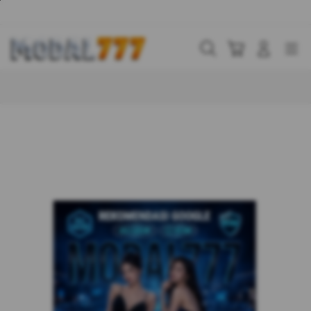
Skip
to
content
Cari
Troli
Login
Navigation
Buka Info Lebih Lanjut