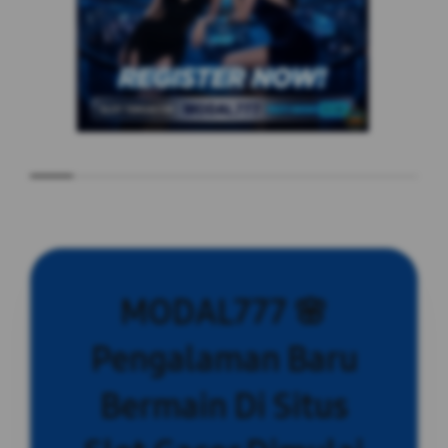
MODAL777 🌸
Pengalaman Baru
Bermain Di Situs