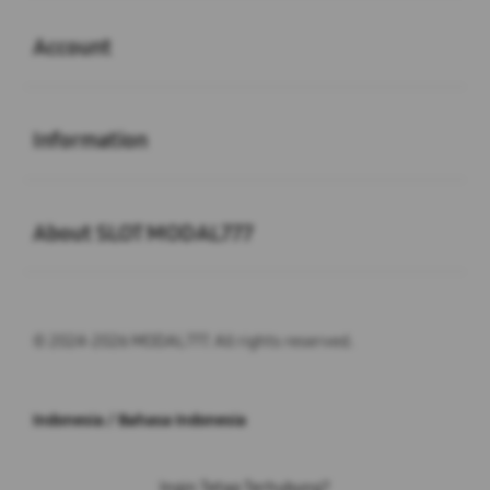
Buka
Account
Buka
Information
Buka
About SLOT MODAL777
© 2024-2026 MODAL777. All rights reserved.
Indonesia / Bahasa Indonesia
Ingin Tetap Terhubung?