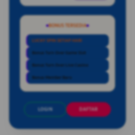
BONUS TERSEDIA
LUCKY SPIN SETIAP HARI
Bonus Turn Over Game Slot
Bonus Turn Over Live Casino
Bonus Member Baru
LOGIN
DAFTAR