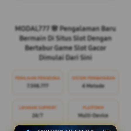
Layer Popup Close
MODAL777 🌸 Pengalaman Baru
Bermain Di Situs Slot Dengan
Bertabur Game Slot Gacor
Dimulai Dari Sini
PENILAIAN PENGGUNA
SISTEM PEMBAYARAN
7.598.777
4 Metode
LAYANAN SUPPORT
PLATFORM
24/7
Multi-Device