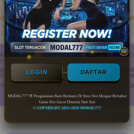
ISTEM PEMBAYARAN
LAYANAN SUPPOR
4 Metode
24/7
ot online,
MODAL777
bisa jadi pilihan yang menarik tahun ini.
, dan yang paling penting, pelayanannya cepat dan responsif.
a game, tapi juga pengalaman pemain. Mulai dari proses daftar
LOGIN
DAFTAR
 Jadi bukan sekadar main, tapi ada sensasi eksplor juga tiap kal
i tempat yang aman dan terpercaya, MODAL777 bisa jadi tempa
MODAL777 🌸 Pengalaman Baru Bermain Di Situs Slot Dengan Bertabur
Game Slot Gacor Dimulai Dari Sini
© COPYRIGHT 2023-2026 MODAL777