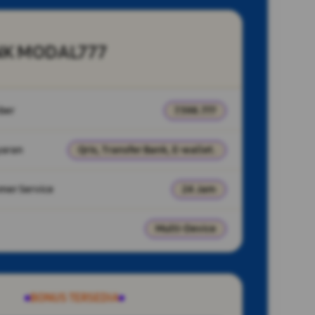
INK MODAL777
ber
7.598.777
yaran
Qris, Transfer Bank, E-wallet.
mer Service
24 Jam
Multi-Device
BONUS TERSEDIA