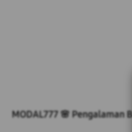
Layer Popup Close
MODAL777 🌸 Pengalaman Bar