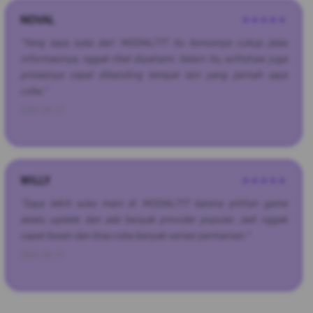
NOVAL
⭐️⭐️⭐️⭐️⭐️
"Yang saya suka dari MODAL777 itu bonusnya cukup jelas
informasinya, nggak ribet dipahami. Selain itu, withdraw juga
prosesnya cepat dibanding tempat lain yang pernah saya
coba."
2026-04-27
WILLY
⭐️⭐️⭐️⭐️⭐️
"Saya lebih suka main di MODAL777 karena pilihan game
selalu update dan ada banyak provider populer. Jadi nggak
cepat bosan dan bisa coba banyak variasi permainan."
2026-04-15