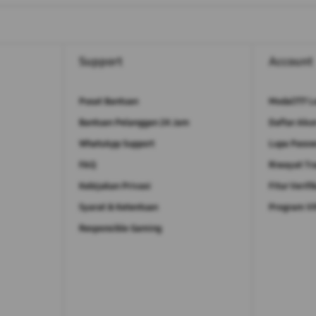
Support
Account
Pusat Bantuan
Modal777 L
Bantuan Pelanggan 24 Jam
Daftar Aku
WhatsApp Support
Lupa Passw
FAQ
Riwayat Tr
Kebijakan Privasi
Fitur Verifi
Syarat & Ketentuan
Program VI
Responsible Gaming