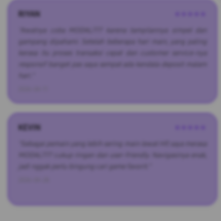
RIYAN
⭐️⭐️⭐️⭐️⭐️
"Awalnya coba MODAL777 karena tampilannya simpel dan
gampang dipahami. Setelah beberapa hari main, yang paling
kerasa itu proses transaksi cepat dan customer service-nya
responsif banget pas saya sempat ada kendala deposit malam
hari."
2026-04-11
KEVIN
⭐️⭐️⭐️⭐️⭐️
"Sebagai pemain yang lebih sering main lewat HP, saya merasa
MODAL777 cukup ringan dan user-friendly. Navigasinya enak,
jadi nggak perlu bingung cari game favorit."
2026-04-28