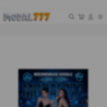
Skip
to
content
Cari
Troli
Login
Navigation
Buka Info Lebih Lanjut