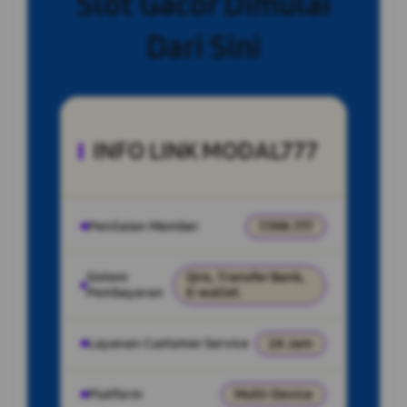
Slot Gacor Dimulai
Dari Sini
INFO LINK MODAL777
Penilaian Member
7.598.777
Sistem
Qris, Transfer Bank,
Pembayaran
E-wallet.
Layanan Customer Service
24 Jam
Platform
Multi-Device