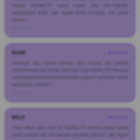
merasa MODAL777 cukup ringan dan user-friendly.
Navigasinya enak, jadi nggak perlu bingung cari game
favorit."
2026-04-28
FAJAR
⭐️⭐️⭐️⭐️⭐️
"Awalnya ragu karena banyak situs serupa, tapi setelah
direkomendasikan teman akhirnya coba MODAL777. Menurut
saya pelayanannya profesional dan support-nya benar-benar
aktif bantu member."
2026-04-10
WILLY
⭐️⭐️⭐️⭐️⭐️
"Saya lebih suka main di MODAL777 karena pilihan game
selalu update dan ada banyak provider populer. Jadi nggak