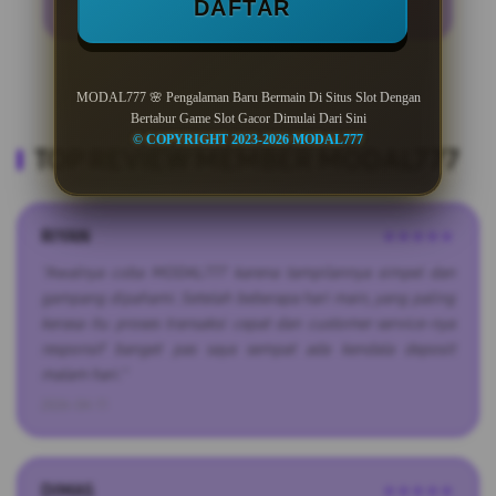
DAFTAR
MODAL777 🌸 Pengalaman Baru Bermain Di Situs Slot Dengan
Bertabur Game Slot Gacor Dimulai Dari Sini
© COPYRIGHT 2023-2026 MODAL777
TOP REVIEW MEMBER MODAL777
RIYAN
⭐️⭐️⭐️⭐️⭐️
"Awalnya coba MODAL777 karena tampilannya simpel dan
gampang dipahami. Setelah beberapa hari main, yang paling
kerasa itu proses transaksi cepat dan customer service-nya
responsif banget pas saya sempat ada kendala deposit
malam hari."
2026-04-11
DIMAS
⭐️⭐️⭐️⭐️⭐️