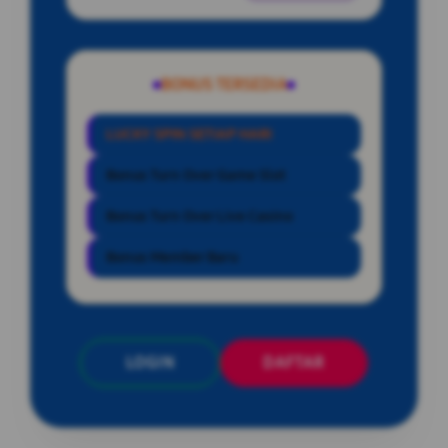
BONUS TERSEDIA
LUCKY SPIN SETIAP HARI
Bonus Turn Over Game Slot
Bonus Turn Over Live Casino
Bonus Member Baru
LOGIN
DAFTAR