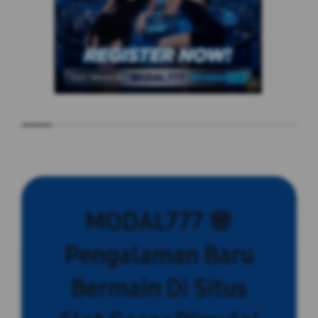
MODAL777 🌸
Pengalaman Baru
Bermain Di Situs