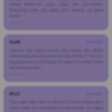
merasa MODAL777 cukup ringan dan user-friendly.
Navigasinya enak, jadi nggak perlu bingung cari game
favorit."
2026-04-28
FAJAR
⭐️⭐️⭐️⭐️⭐️
"Awalnya ragu karena banyak situs serupa, tapi setelah
direkomendasikan teman akhirnya coba MODAL777. Menurut
saya pelayanannya profesional dan support-nya benar-benar
aktif bantu member."
2026-04-10
WILLY
⭐️⭐️⭐️⭐️⭐️
"Saya lebih suka main di MODAL777 karena pilihan game
selalu update dan ada banyak provider populer. Jadi nggak