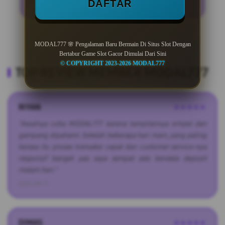
DAFTAR
MODAL777 🌸 Pengalaman Baru Bermain Di Situs Slot Dengan
Bertabur Game Slot Gacor Dimulai Dari Sini
© COPYRIGHT 2023-2026 MODAL777
TOP REVIEW MEMBER MODAL777
RIYAN
⭐️⭐️⭐️⭐️⭐️
"Awalnya coba MODAL777 karena tampilannya simpel dan
gampang dipahami. Setelah beberapa hari main, yang paling
kerasa itu proses transaksi cepat dan customer service-nya
responsif banget pas saya sempat ada kendala deposit
malam hari."
2026-04-11
DIMAS
⭐️⭐️⭐️⭐️⭐️