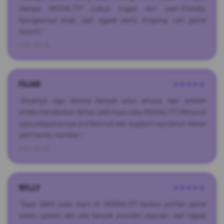
merasa MODAL777 cukup ringan dan user-friendly.
Navigasinya enak, jadi nggak perlu bingung cari game
favorit."
2026-04-28
FAJAR
⭐️⭐️⭐️⭐️⭐️
"Awalnya ragu karena banyak situs serupa, tapi setelah
direkomendasikan teman akhirnya coba MODAL777. Menurut
saya pelayanannya profesional dan support-nya benar-benar
aktif bantu member."
2026-04-10
WILLY
⭐️⭐️⭐️⭐️⭐️
"Saya lebih suka main di MODAL777 karena pilihan game
selalu update dan ada banyak provider populer. Jadi nggak