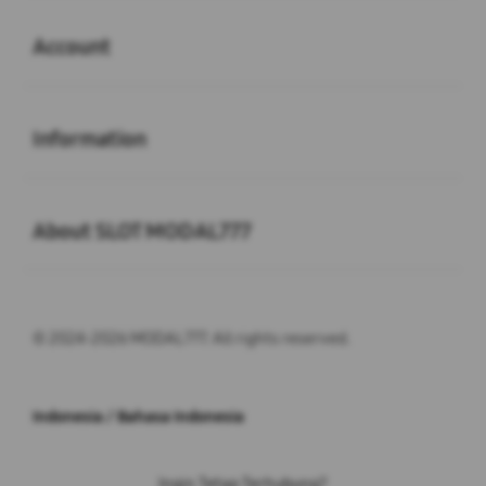
Buka
Account
Buka
Information
Buka
About SLOT MODAL777
© 2024-2026 MODAL777. All rights reserved.
Indonesia / Bahasa Indonesia
Ingin Tetap Terhubung?