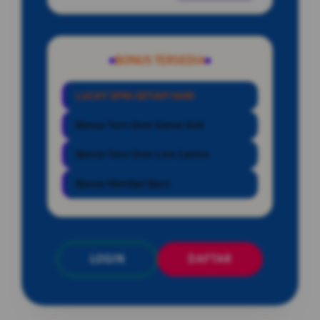
BONUS TERSEDIA
LUCKY SPIN SETIAP HARI
Bonus Turn Over Game Slot
Bonus Turn Over Live Casino
Bonus Member Baru
LOGIN
DAFTAR