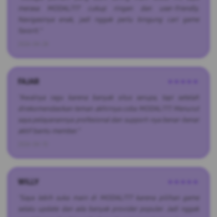
merasa MODAL777 cukup ringan dan user-friendly.
Navigasinya enak, jadi nggak perlu bingung cari game
favorit."
2026-04-28
FAJAR
⭐️⭐️⭐️⭐️⭐️
"Awalnya ragu karena banyak situs serupa, tapi setelah
direkomendasikan teman akhirnya coba MODAL777. Menurut
saya pelayanannya profesional dan support-nya benar-benar
aktif bantu member."
2026-04-10
WILLY
⭐️⭐️⭐️⭐️⭐️
"Saya lebih suka main di MODAL777 karena pilihan game
selalu update dan ada banyak provider populer. Jadi nggak