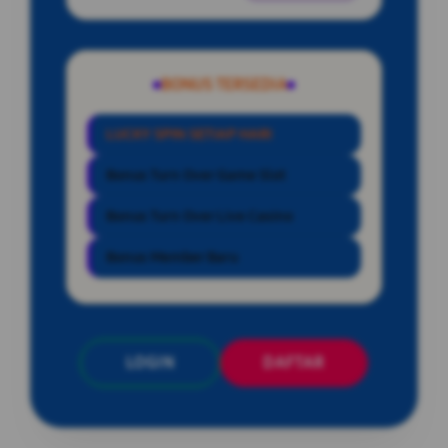
BONUS TERSEDIA
LUCKY SPIN SETIAP HARI
Bonus Turn Over Game Slot
Bonus Turn Over Live Casino
Bonus Member Baru
LOGIN
DAFTAR