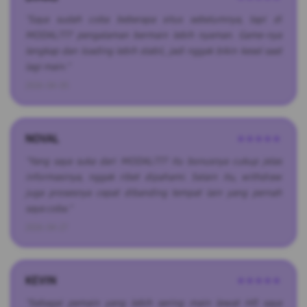
"Saya sudah coba beberapa situs sebelumnya, tapi di
MODAL777 pengalaman bermain lebih nyaman. Game-nya
lengkap dan loading lebih stabil, jadi nggak bikin kesel saat
lagi main."
2026-04-05
NOVAL
⭐️⭐️⭐️⭐️⭐️
"Yang saya suka dari MODAL777 itu bonusnya cukup jelas
informasinya, nggak ribet dipahami. Selain itu, withdraw
juga prosesnya cepat dibanding tempat lain yang pernah
saya coba."
2026-04-27
KEVIN
⭐️⭐️⭐️⭐️⭐️
"Sebagai pemain yang lebih sering main lewat HP, saya