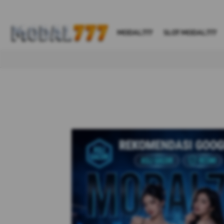
Skip
to
content
MODAL777
SLOT MODAL777
Buka Info Lebih Lanjut