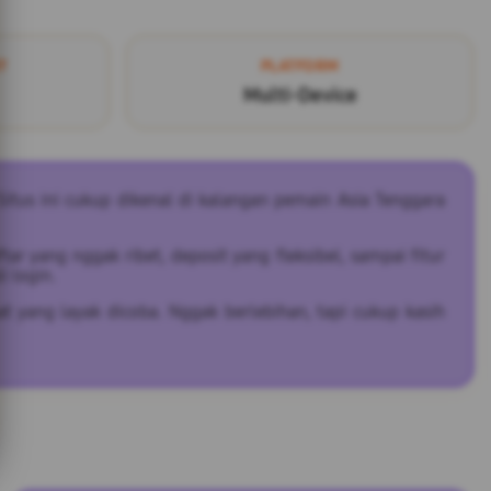
T
PLATFORM
Multi-Device
 Situs ini cukup dikenal di kalangan pemain Asia Tenggara
 yang nggak ribet, deposit yang fleksibel, sampai fitur
i login.
t yang layak dicoba. Nggak berlebihan, tapi cukup kasih