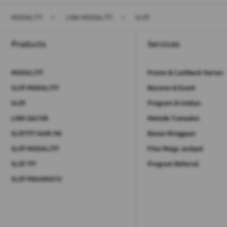
MODAL777
>
LINK MODAL777
>
SLOT
Footer Navigation
Products
Services
MODAL777
Promo & Cashback Harian
SLOT MODAL777
Bocoran & Event
SLOT
Program & Undian
LINK GACOR
Metode Transaksi
SLOT777 HARI INI
Bonus Mingguan
SLOT MODAL777
Fitur Mega Jackpot
SLOT 777
Program Referral
SLOT PRAGMATIC