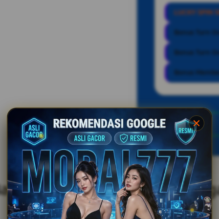
LUCKY SPIN S
Bonus Turn O
Bonus Turn Ov
Bonus Membe
u Bermain Di Situs Slot Deng
Dimulai Dari Sini