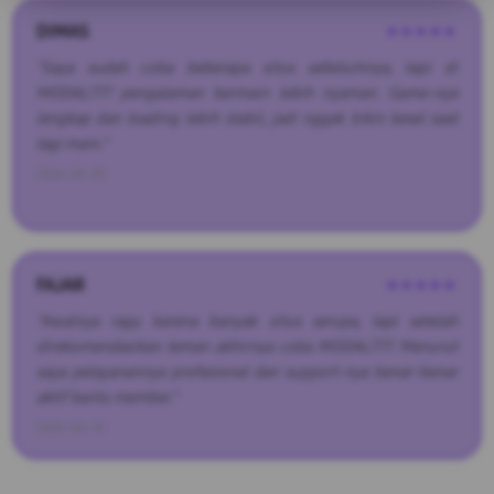
DIMAS
⭐️⭐️⭐️⭐️⭐️
"Saya sudah coba beberapa situs sebelumnya, tapi di
MODAL777 pengalaman bermain lebih nyaman. Game-nya
lengkap dan loading lebih stabil, jadi nggak bikin kesel saat
lagi main."
2026-04-05
FAJAR
⭐️⭐️⭐️⭐️⭐️
"Awalnya ragu karena banyak situs serupa, tapi setelah
direkomendasikan teman akhirnya coba MODAL777. Menurut
saya pelayanannya profesional dan support-nya benar-benar
aktif bantu member."
2026-04-10