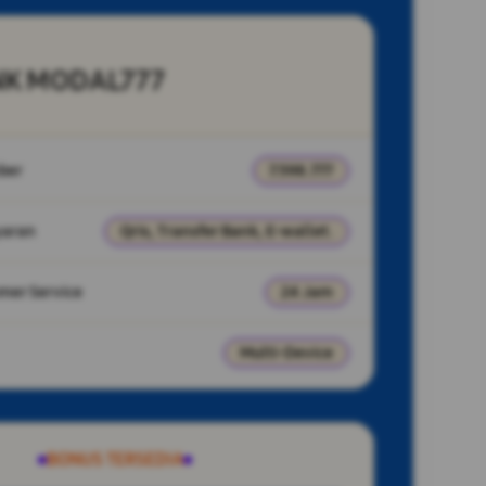
INK MODAL777
ber
7.598.777
yaran
Qris, Transfer Bank, E-wallet.
mer Service
24 Jam
Multi-Device
BONUS TERSEDIA