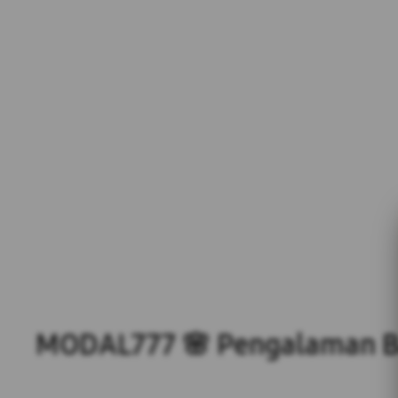
Layer Popup Close
MODAL777 🌸 Pengalaman Bar