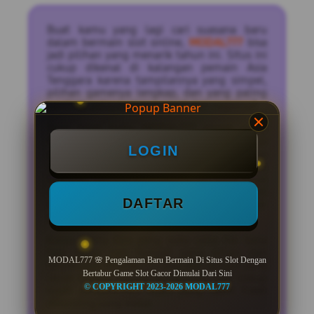
Buat kamu yang lagi cari suasana baru
dalam bermain slot online,
MODAL777
bisa
jadi pilihan yang menarik tahun ini. Situs ini
cukup dikenal di kalangan pemain Asia
Tenggara karena tampilannya yang simpel,
pilihan gamenya lengkap, dan yang paling
penting, pelayanannya cepat dan responsif.
Yang bikin beda, MODAL777 nggak cuma
fokus di banyaknya game, tapi juga
LOGIN
pengalaman pemain. Mulai dari proses
daftar yang nggak ribet, deposit yang
fleksibel, sampai fitur permainan yang terus
di update biar nggak terasa monoton. Jadi
DAFTAR
bukan sekadar main, tapi ada sensasi eksplor
juga tiap kali login.
Kalau kamu tipe yang suka coba hal baru
tapi tetap cari tempat yang aman dan
MODAL777 🌸 Pengalaman Baru Bermain Di Situs Slot Dengan
terpercaya, MODAL777 bisa jadi tempat yang
Bertabur Game Slot Gacor Dimulai Dari Sini
layak dicoba. Nggak berlebihan, tapi cukup
© COPYRIGHT 2023-2026 MODAL777
kasih pengalaman main yang lebih fresh
dibanding yang biasa.