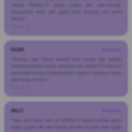
merasa MODAL777 cukup ringan dan user-friendly.
Navigasinya enak, jadi nggak perlu bingung cari game
favorit."
2026-04-28
FAJAR
⭐️⭐️⭐️⭐️⭐️
"Awalnya ragu karena banyak situs serupa, tapi setelah
direkomendasikan teman akhirnya coba MODAL777. Menurut
saya pelayanannya profesional dan support-nya benar-benar
aktif bantu member."
2026-04-10
WILLY
⭐️⭐️⭐️⭐️⭐️
"Saya lebih suka main di MODAL777 karena pilihan game
selalu update dan ada banyak provider populer. Jadi nggak