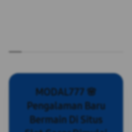
MODAL777 🌸
Pengalaman Baru
Bermain Di Situs