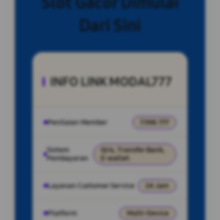
Slot Gacor Dimulai
Dari Sini
INFO LINK MODAL777
Penilaian Member
7.598.777
Sistem
Qris, Transfer Bank,
Pembayaran
E-wallet.
Layanan Customer Service
24 Jam
Platform
Multi-Device