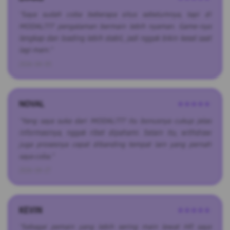
"Saya sudah coba beberapa situs sebelumnya, tapi di
MODAL777 pengalaman bermain lebih nyaman. Game-nya
lengkap dan loading lebih stabil, jadi nggak bikin kesel saat
lagi main."
2026-04-05
NOVAL
⭐️⭐️⭐️⭐️⭐️
"Yang saya suka dari MODAL777 itu bonusnya cukup jelas
informasinya, nggak ribet dipahami. Selain itu, withdraw
juga prosesnya cepat dibanding tempat lain yang pernah
saya coba."
2026-04-27
KEVIN
⭐️⭐️⭐️⭐️⭐️
"Sebagai pemain yang lebih sering main lewat HP, saya