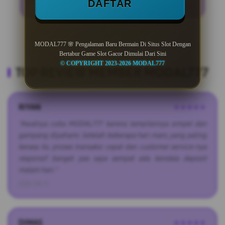
DAFTAR
MODAL777 🌸 Pengalaman Baru Bermain Di Situs Slot Dengan
Bertabur Game Slot Gacor Dimulai Dari Sini
© COPYRIGHT 2023-2026 MODAL777
TOP REVIEW MEMBER MODAL777
RIYAN
⭐️⭐️⭐️⭐️⭐️
"Awalnya coba MODAL777 karena tampilannya simpel dan
gampang dipahami. Setelah beberapa hari main, yang paling
kerasa itu proses transaksi cepat dan customer service-nya
responsif banget pas saya sempat ada kendala deposit
malam hari."
2026-04-11
DIMAS
⭐️⭐️⭐️⭐️⭐️