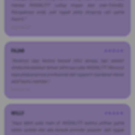
merasa MODAL777 cukup ringan dan user-friendly.
Navigasinya enak, jadi nggak perlu bingung cari game
favorit."
2026-04-28
FAJAR
⭐️⭐️⭐️⭐️⭐️
"Awalnya ragu karena banyak situs serupa, tapi setelah
direkomendasikan teman akhirnya coba MODAL777. Menurut
saya pelayanannya profesional dan support-nya benar-benar
aktif bantu member."
2026-04-10
WILLY
⭐️⭐️⭐️⭐️⭐️
"Saya lebih suka main di MODAL777 karena pilihan game
selalu update dan ada banyak provider populer. Jadi nggak