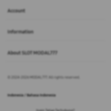
Buka
Account
Buka
Information
Buka
About SLOT MODAL777
© 2024-2026 MODAL777. All rights reserved.
Indonesia / Bahasa Indonesia
Ingin Tetap Terhubung?