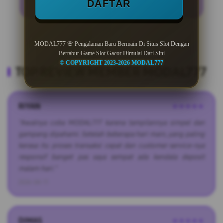
DAFTAR
MODAL777 🌸 Pengalaman Baru Bermain Di Situs Slot Dengan
Bertabur Game Slot Gacor Dimulai Dari Sini
© COPYRIGHT 2023-2026 MODAL777
TOP REVIEW MEMBER MODAL777
RIYAN
⭐️⭐️⭐️⭐️⭐️
"Awalnya coba MODAL777 karena tampilannya simpel dan
gampang dipahami. Setelah beberapa hari main, yang paling
kerasa itu proses transaksi cepat dan customer service-nya
responsif banget pas saya sempat ada kendala deposit
malam hari."
2026-04-11
DIMAS
⭐️⭐️⭐️⭐️⭐️