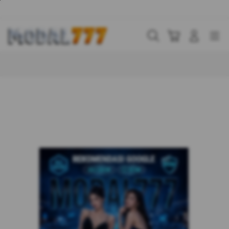
Skip
to
content
Cari
Troli
Login
Navigation
Buka Info Lebih Lanjut