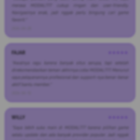
merasa MODAL777 cukup ringan dan user-friendly.
Navigasinya enak, jadi nggak perlu bingung cari game
favorit."
2026-04-28
FAJAR
⭐️⭐️⭐️⭐️⭐️
"Awalnya ragu karena banyak situs serupa, tapi setelah
direkomendasikan teman akhirnya coba MODAL777. Menurut
saya pelayanannya profesional dan support-nya benar-benar
aktif bantu member."
2026-04-10
WILLY
⭐️⭐️⭐️⭐️⭐️
"Saya lebih suka main di MODAL777 karena pilihan game
selalu update dan ada banyak provider populer. Jadi nggak