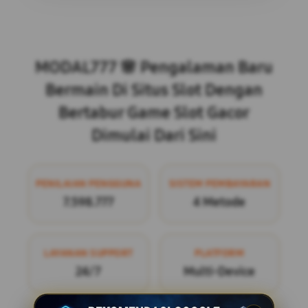
Layer Popup Close
MODAL777 🌸 Pengalaman Baru
Bermain Di Situs Slot Dengan
Bertabur Game Slot Gacor
Dimulai Dari Sini
PENILAIAN PENGGUNA
SISTEM PEMBAYARAN
7.598.777
4 Metode
LAYANAN SUPPORT
PLATFORM
24/7
Multi-Device