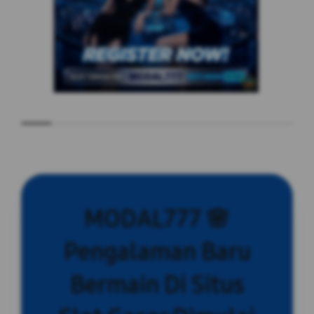
MODAL777 🌸
Pengalaman Baru
Bermain Di Situs