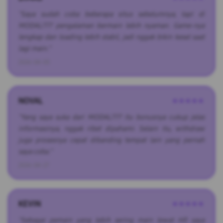
"Saya sudah coba beberapa situs sebelumnya, tapi di
MODAL777 pengalaman bermain lebih nyaman. Game-nya
lengkap dan loading lebih stabil, jadi nggak bikin kesel saat
lagi main."
2026-04-05
NOVAL
⭐️⭐️⭐️⭐️⭐️
"Yang saya suka dari MODAL777 itu bonusnya cukup jelas
informasinya, nggak ribet dipahami. Selain itu, withdraw
juga prosesnya cepat dibanding tempat lain yang pernah
saya coba."
2026-04-27
KEVIN
⭐️⭐️⭐️⭐️⭐️
"Sebagai pemain yang lebih sering main lewat HP, saya