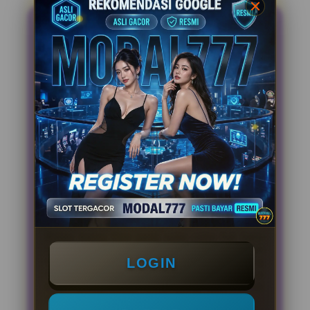
Buat kamu yang lagi cari suasana baru
dalam bermain slot online,
MODAL777
bisa
jadi pilihan yang menarik tahun ini. Situs ini
cukup dikenal di kalangan pemain Asia
Tenggara karena tampilannya yang simpel,
pilihan gamenya lengkap, dan yang paling
penting, pelayanannya cepat dan responsif.
Yang bikin beda, MODAL777 nggak cuma
fokus di banyaknya game, tapi juga
pengalaman pemain. Mulai dari proses
daftar yang nggak ribet, deposit yang
fleksibel, sampai fitur permainan yang terus
di update biar nggak terasa monoton. Jadi
bukan sekadar main, tapi ada sensasi eksplor
juga tiap kali login.
Kalau kamu tipe yang suka coba hal baru
tapi tetap cari tempat yang aman dan
LOGIN
terpercaya, MODAL777 bisa jadi tempat yang
layak dicoba. Nggak berlebihan, tapi cukup
kasih pengalaman main yang lebih fresh
dibanding yang biasa.