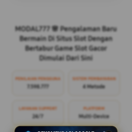
Layer Popup Close
MODAL777 🌸 Pengalaman Baru
Bermain Di Situs Slot Dengan
Bertabur Game Slot Gacor
Dimulai Dari Sini
PENILAIAN PENGGUNA
SISTEM PEMBAYARAN
7.598.777
4 Metode
LAYANAN SUPPORT
PLATFORM
24/7
Multi-Device