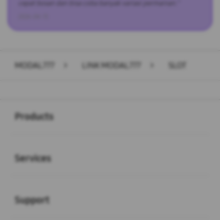
cepat bosan dan bisa coba banyak variasi permainan."
2026-04-15
MODAL777
>
LINK MODAL777
>
SLOT
Buka
Footer Navigation
Products
Buka
Services
Buka
Support