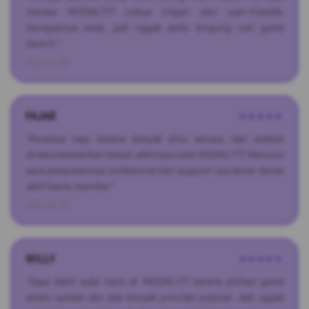
merasa MODAL777 cukup ringan dan user-friendly.
Navigasinya enak, jadi nggak perlu bingung cari game
favorit."
2026-04-28
FAJAR
⭐️⭐️⭐️⭐️⭐️
"Awalnya ragu karena banyak situs serupa, tapi setelah
direkomendasikan teman akhirnya coba MODAL777. Menurut
saya pelayanannya profesional dan support-nya benar-benar
aktif bantu member."
2026-04-10
WILLY
⭐️⭐️⭐️⭐️⭐️
"Saya lebih suka main di MODAL777 karena pilihan game
selalu update dan ada banyak provider populer. Jadi nggak