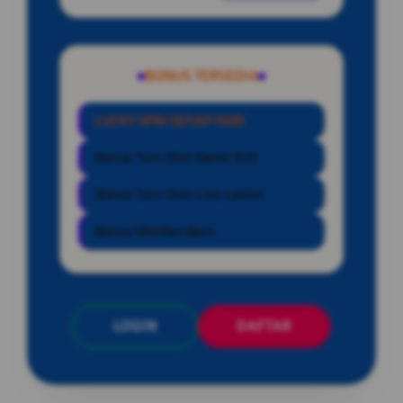
BONUS TERSEDIA
LUCKY SPIN SETIAP HARI
Bonus Turn Over Game Slot
Bonus Turn Over Live Casino
Bonus Member Baru
LOGIN
DAFTAR