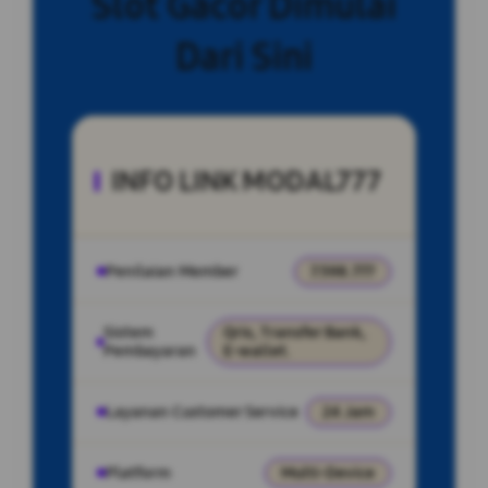
Slot Gacor Dimulai
Dari Sini
INFO LINK MODAL777
Penilaian Member
7.598.777
Sistem
Qris, Transfer Bank,
Pembayaran
E-wallet.
Layanan Customer Service
24 Jam
Platform
Multi-Device