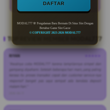
DAFTAR
MODAL777 🌸 Pengalaman Baru Bermain Di Situs Slot Dengan
Bertabur Game Slot Gacor
© COPYRIGHT 2023-2026 MODAL777
TOP REVIEW MEMBER MODAL777
RIYAN
⭐️⭐️⭐️⭐️⭐️
"Awalnya coba MODAL777 karena tampilannya simpel dan
gampang dipahami. Setelah beberapa hari main, yang paling
kerasa itu proses transaksi cepat dan customer service-nya
responsif banget pas saya sempat ada kendala deposit
malam hari."
2026-04-11