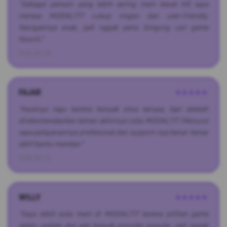
"Sebagai pemain yang lebih sering main lewat HP, saya
merasa MODAL777 cukup ringan dan user-friendly.
Navigasinya enak, jadi nggak perlu bingung cari game
favorit."
2026-04-28
FAJAR
⭐️⭐️⭐️⭐️⭐️
"Awalnya ragu karena banyak situs serupa, tapi setelah
direkomendasikan teman akhirnya coba MODAL777. Menurut
saya pelayanannya profesional dan support-nya benar-benar
aktif bantu member."
2026-04-10
WILLY
⭐️⭐️⭐️⭐️⭐️
"Saya lebih suka main di MODAL777 karena pilihan game
selalu update dan ada banyak provider populer. Jadi nggak