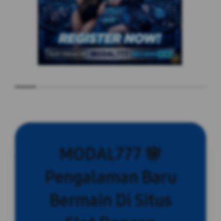
MODAL777 🌸
Pengalaman Baru
Bermain Di Situs