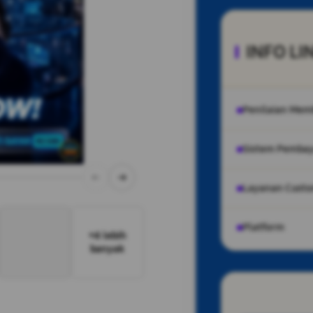
INFO L
Penilaian Mem
Sistem Pemba
Sebelumnya
Berikutnya
Layanan Custo
Platform
+4 lebih
banyak