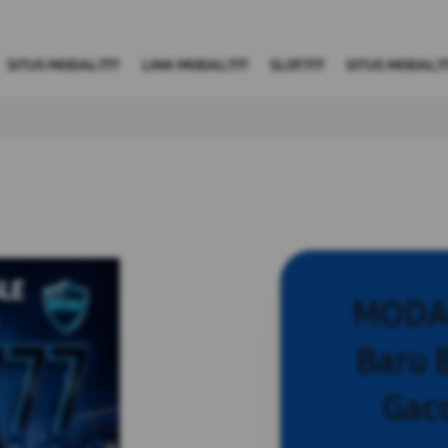
SITUS MODAL777
LINK MODAL777
SLOT777
SITUS MODAL7
MODAL
Baru B
Gaco