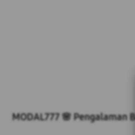
Layer Popup Close
MODAL777 🌸 Pengalaman Bar