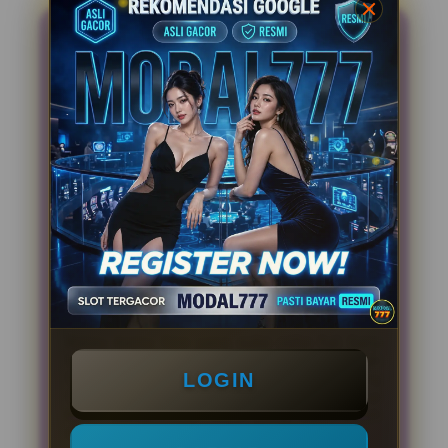
Buat kamu yang lagi cari suasana baru
dalam bermain slot online,
MODAL777
bisa
jadi pilihan yang menarik tahun ini. Situs ini
cukup dikenal di kalangan pemain Asia
Tenggara karena tampilannya yang simpel,
pilihan gamenya lengkap, dan yang paling
penting, pelayanannya cepat dan responsif.
Yang bikin beda, MODAL777 nggak cuma
fokus di banyaknya game, tapi juga
pengalaman pemain. Mulai dari proses
daftar yang nggak ribet, deposit yang
fleksibel, sampai fitur permainan yang terus
di update biar nggak terasa monoton. Jadi
bukan sekadar main, tapi ada sensasi eksplor
juga tiap kali login.
Kalau kamu tipe yang suka coba hal baru
tapi tetap cari tempat yang aman dan
LOGIN
terpercaya, MODAL777 bisa jadi tempat yang
layak dicoba. Nggak berlebihan, tapi cukup
kasih pengalaman main yang lebih fresh
dibanding yang biasa.