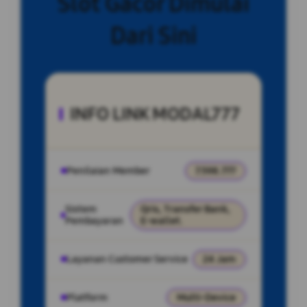
Slot Gacor Dimulai
Dari Sini
INFO LINK MODAL777
Penilaian Member
7.598.777
Sistem
Qris, Transfer Bank,
Pembayaran
E-wallet.
Layanan Customer Service
24 Jam
Platform
Multi-Device