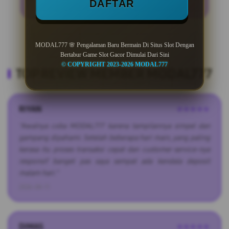
DAFTAR
MODAL777 🌸 Pengalaman Baru Bermain Di Situs Slot Dengan
Bertabur Game Slot Gacor Dimulai Dari Sini
© COPYRIGHT 2023-2026 MODAL777
TOP REVIEW MEMBER MODAL777
RIYAN
⭐️⭐️⭐️⭐️⭐️
"Awalnya coba MODAL777 karena tampilannya simpel dan
gampang dipahami. Setelah beberapa hari main, yang paling
kerasa itu proses transaksi cepat dan customer service-nya
responsif banget pas saya sempat ada kendala deposit
malam hari."
2026-04-11
DIMAS
⭐️⭐️⭐️⭐️⭐️