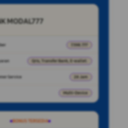
INK MODAL777
ber
7.598.777
yaran
Qris, Transfer Bank, E-wallet.
mer Service
24 Jam
Multi-Device
BONUS TERSEDIA