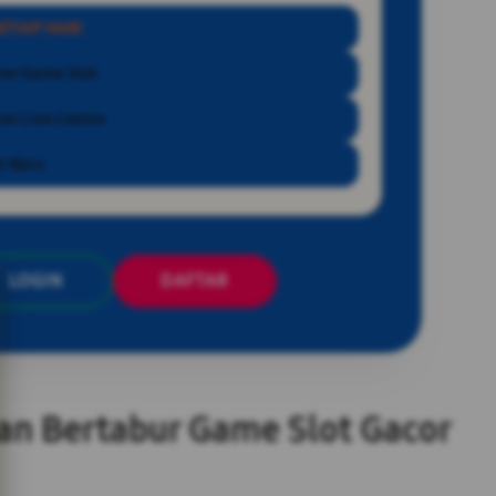
ETIAP HARI
ver Game Slot
er Live Casino
r Baru
LOGIN
DAFTAR
an Bertabur Game Slot Gacor