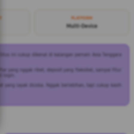
T
PLATFORM
Multi-Device
 Situs ini cukup dikenal di kalangan pemain Asia Tenggara
 yang nggak ribet, deposit yang fleksibel, sampai fitur
i login.
t yang layak dicoba. Nggak berlebihan, tapi cukup kasih