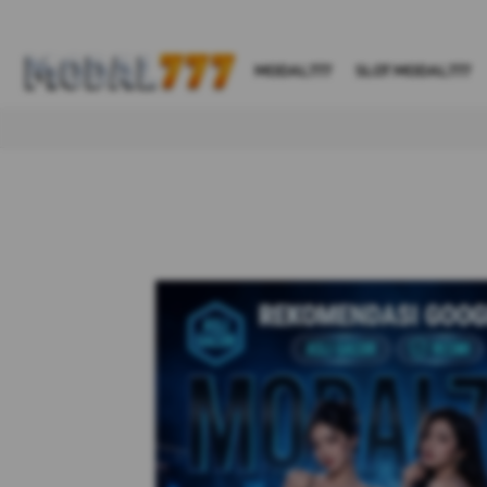
Skip
to
content
MODAL777
SLOT MODAL777
Buka Info Lebih Lanjut