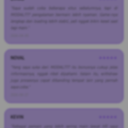
"Saya sudah coba beberapa situs sebelumnya, tapi di
MODAL777 pengalaman bermain lebih nyaman. Game-nya
lengkap dan loading lebih stabil, jadi nggak bikin kesel saat
lagi main."
2026-04-05
NOVAL
⭐️⭐️⭐️⭐️⭐️
"Yang saya suka dari MODAL777 itu bonusnya cukup jelas
informasinya, nggak ribet dipahami. Selain itu, withdraw
juga prosesnya cepat dibanding tempat lain yang pernah
saya coba."
2026-04-27
KEVIN
⭐️⭐️⭐️⭐️⭐️
"Sebagai pemain yang lebih sering main lewat HP, saya