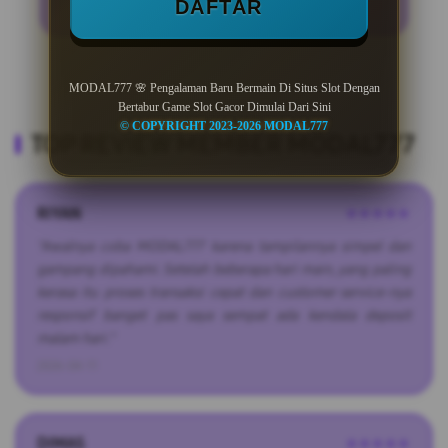
DAFTAR
MODAL777 🌸 Pengalaman Baru Bermain Di Situs Slot Dengan
Bertabur Game Slot Gacor Dimulai Dari Sini
© COPYRIGHT 2023-2026 MODAL777
TOP REVIEW MEMBER MODAL777
RIYAN
⭐️⭐️⭐️⭐️⭐️
"Awalnya coba MODAL777 karena tampilannya simpel dan
gampang dipahami. Setelah beberapa hari main, yang paling
kerasa itu proses transaksi cepat dan customer service-nya
responsif banget pas saya sempat ada kendala deposit
malam hari."
2026-04-11
DIMAS
⭐️⭐️⭐️⭐️⭐️