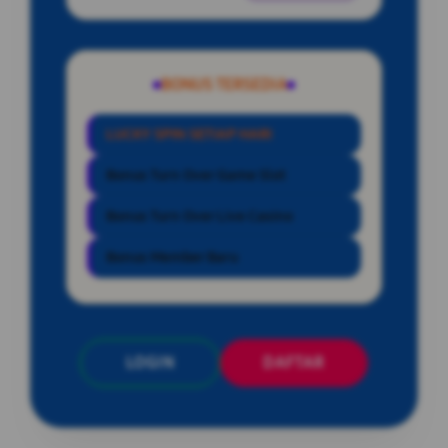
BONUS TERSEDIA
LUCKY SPIN SETIAP HARI
Bonus Turn Over Game Slot
Bonus Turn Over Live Casino
Bonus Member Baru
LOGIN
DAFTAR