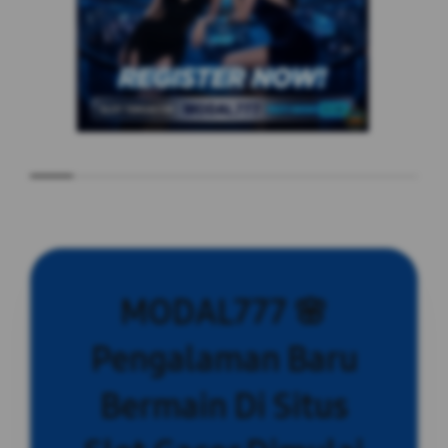
MODAL777 🌸
Pengalaman Baru
Bermain Di Situs