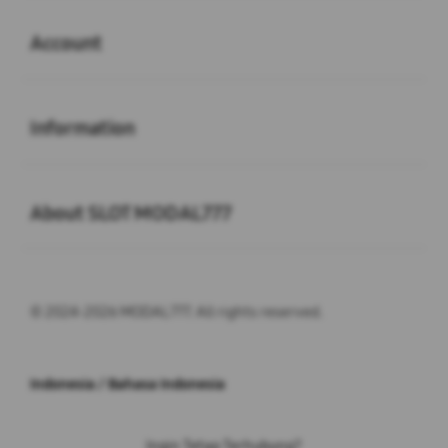
Buka
Account
Buka
Information
Buka
About SLOT MODAL777
© 2024-2026 MODAL777. All rights reserved.
Indonesia / Bahasa Indonesia
Ingin Tetap Terhubung?