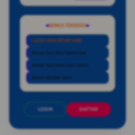
BONUS TERSEDIA
LUCKY SPIN SETIAP HARI
Bonus Turn Over Game Slot
Bonus Turn Over Live Casino
Bonus Member Baru
LOGIN
DAFTAR