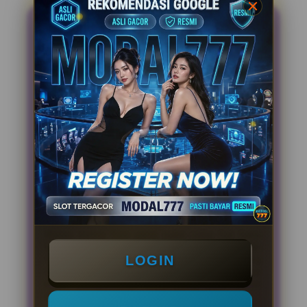
Buat kamu yang lagi cari suasana baru
dalam bermain slot online,
MODAL777
bisa
jadi pilihan yang menarik tahun ini. Situs ini
cukup dikenal di kalangan pemain Asia
Tenggara karena tampilannya yang simpel,
pilihan gamenya lengkap, dan yang paling
penting, pelayanannya cepat dan responsif.
Yang bikin beda, MODAL777 nggak cuma
fokus di banyaknya game, tapi juga
pengalaman pemain. Mulai dari proses
daftar yang nggak ribet, deposit yang
fleksibel, sampai fitur permainan yang terus
di update biar nggak terasa monoton. Jadi
bukan sekadar main, tapi ada sensasi eksplor
juga tiap kali login.
Kalau kamu tipe yang suka coba hal baru
tapi tetap cari tempat yang aman dan
LOGIN
terpercaya, MODAL777 bisa jadi tempat yang
layak dicoba. Nggak berlebihan, tapi cukup
kasih pengalaman main yang lebih fresh
dibanding yang biasa.