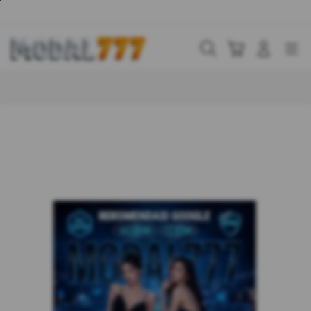
Skip
to
content
Cari
Troli
Login
Navigation
Buka Info Lebih Lanjut