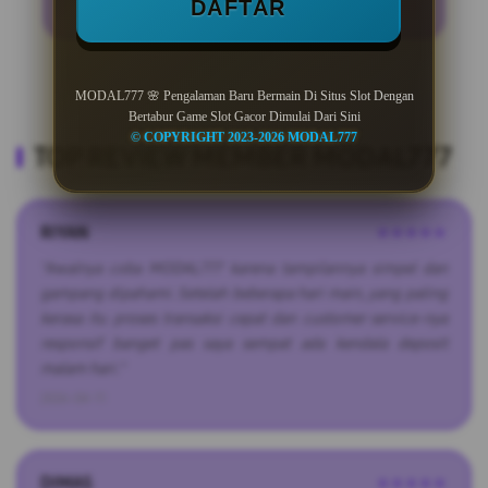
DAFTAR
MODAL777 🌸 Pengalaman Baru Bermain Di Situs Slot Dengan
Bertabur Game Slot Gacor Dimulai Dari Sini
© COPYRIGHT 2023-2026 MODAL777
TOP REVIEW MEMBER MODAL777
RIYAN
⭐️⭐️⭐️⭐️⭐️
"Awalnya coba MODAL777 karena tampilannya simpel dan
gampang dipahami. Setelah beberapa hari main, yang paling
kerasa itu proses transaksi cepat dan customer service-nya
responsif banget pas saya sempat ada kendala deposit
malam hari."
2026-04-11
DIMAS
⭐️⭐️⭐️⭐️⭐️