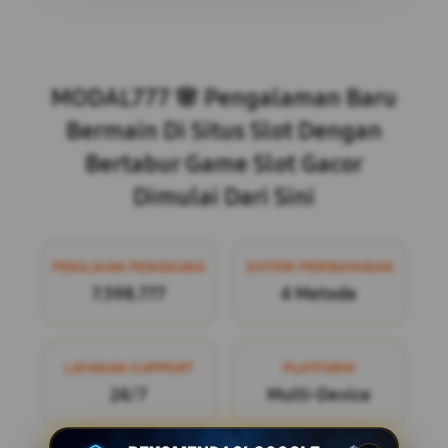
Layer Popup Close
MODAL777 🌸 Pengalaman Baru
Bermain Di Situs Slot Dengan
Bertabur Game Slot Gacor
Dimulai Dari Sini
PENILAIAN PENGGUNA
SISTEM PEMBAYARAN
7.598.777
4 Metode
LAYANAN SUPPORT
PLATFORM
24/7
Multi-Device