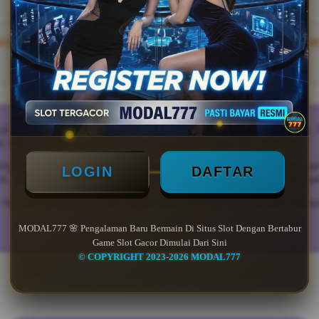
ISTEM PEMBAYARAN
LAYANAN SUPPOR
4 Metode
24/7
ot online,
MODAL777
bisa jadi pilihan yang menarik tahun ini.
, dan yang paling penting, pelayanannya cepat dan responsif.
a game, tapi juga pengalaman pemain. Mulai dari proses daftar
LOGIN
DAFTAR
 Jadi bukan sekadar main, tapi ada sensasi eksplor juga tiap kal
i tempat yang aman dan terpercaya, MODAL777 bisa jadi tempa
MODAL777 🌸 Pengalaman Baru Bermain Di Situs Slot Dengan Bertabur
Game Slot Gacor Dimulai Dari Sini
© COPYRIGHT 2023-2026 MODAL777