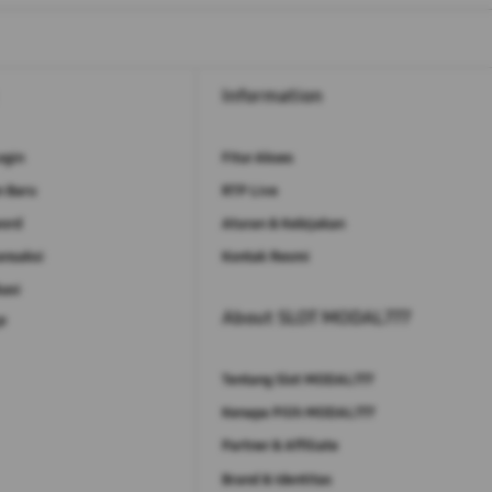
Information
ogin
Fitur Akses
n Baru
RTP Live
ord
Aturan & Kebijakan
ansaksi
Kontak Resmi
kasi
About SLOT MODAL777
P
Tentang Slot MODAL777
Kenapa Pilih MODAL777
Partner & Affiliate
Brand & Identitas