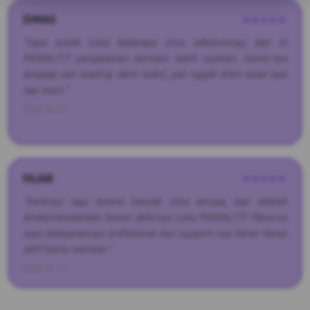
DIMAS
⭐️⭐️⭐️⭐️⭐️
"Saya sudah coba beberapa situs sebelumnya, tapi di
MODAL777 pengalaman bermain lebih nyaman. Game-nya
lengkap dan loading lebih stabil, jadi nggak bikin kesel saat
lagi main."
2026-04-05
FAJAR
⭐️⭐️⭐️⭐️⭐️
"Awalnya ragu karena banyak situs serupa, tapi setelah
direkomendasikan teman akhirnya coba MODAL777. Menurut
saya pelayanannya profesional dan support-nya benar-benar
aktif bantu member."
2026-04-10