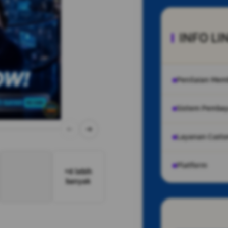
INFO L
Penilaian Mem
Sistem Pemba
Sebelumnya
Berikutnya
Layanan Custo
Platform
+4 lebih
banyak