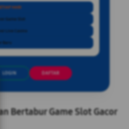
ETIAP HARI
ver Game Slot
er Live Casino
r Baru
LOGIN
DAFTAR
an Bertabur Game Slot Gacor