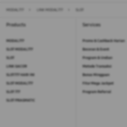
MODAL777
>
LINK MODAL777
>
SLOT
Footer Navigation
Products
Services
MODAL777
Promo & Cashback Harian
SLOT MODAL777
Bocoran & Event
SLOT
Program & Undian
LINK GACOR
Metode Transaksi
SLOT777 HARI INI
Bonus Mingguan
SLOT MODAL777
Fitur Mega Jackpot
SLOT 777
Program Referral
SLOT PRAGMATIC