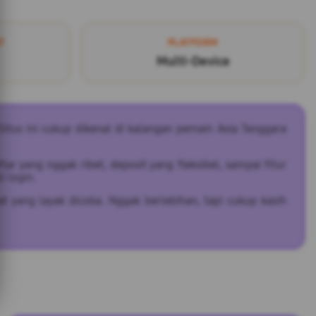
T
PLATFORM
Multi-Device
 Situs ini cukup dikenal di kalangan pemain Asia Tenggara
 yang nggak ribet, deposit yang fleksibel, sampai fitur
i login.
t yang layak dicoba. Nggak berlebihan, tapi cukup kasih