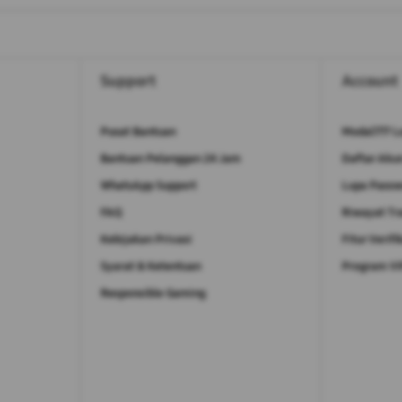
Support
Account
Pusat Bantuan
Modal777 L
Bantuan Pelanggan 24 Jam
Daftar Aku
WhatsApp Support
Lupa Passw
FAQ
Riwayat Tr
Kebijakan Privasi
Fitur Verifi
Syarat & Ketentuan
Program VI
Responsible Gaming