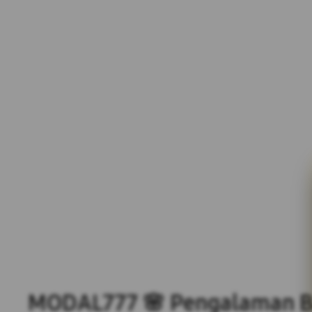
Layer Popup Close
MODAL777 🌸 Pengalaman Bar