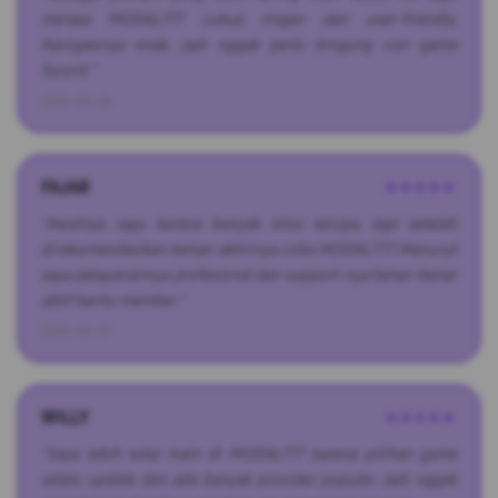
merasa MODAL777 cukup ringan dan user-friendly.
Navigasinya enak, jadi nggak perlu bingung cari game
favorit."
2026-04-28
FAJAR
⭐️⭐️⭐️⭐️⭐️
"Awalnya ragu karena banyak situs serupa, tapi setelah
direkomendasikan teman akhirnya coba MODAL777. Menurut
saya pelayanannya profesional dan support-nya benar-benar
aktif bantu member."
2026-04-10
WILLY
⭐️⭐️⭐️⭐️⭐️
"Saya lebih suka main di MODAL777 karena pilihan game
selalu update dan ada banyak provider populer. Jadi nggak