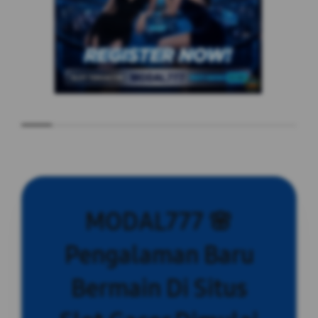
MODAL777 🌸
Pengalaman Baru
Bermain Di Situs