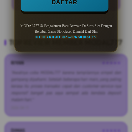
DAFTAR
MODAL777 🌸 Pengalaman Baru Bermain Di Situs Slot Dengan
Bertabur Game Slot Gacor Dimulai Dari Sini
© COPYRIGHT 2023-2026 MODAL777
TOP REVIEW MEMBER MODAL777
RIYAN
⭐️⭐️⭐️⭐️⭐️
"Awalnya coba MODAL777 karena tampilannya simpel dan
gampang dipahami. Setelah beberapa hari main, yang paling
kerasa itu proses transaksi cepat dan customer service-nya
responsif banget pas saya sempat ada kendala deposit
malam hari."
2026-04-11
DIMAS
⭐️⭐️⭐️⭐️⭐️