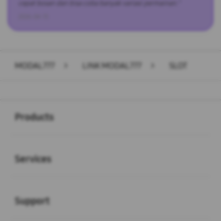
cepat bosan dan bisa coba banyak variasi permainan."
2026-04-15
MODAL777
>
LINK MODAL777
>
SLOT
Buka
Footer Navigation
Products
Buka
Services
Buka
Support