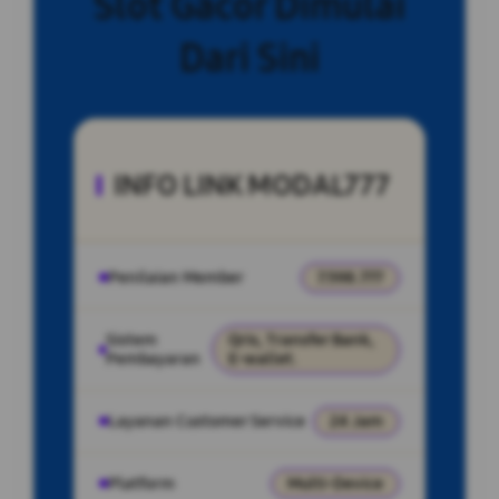
Slot Gacor Dimulai
Dari Sini
INFO LINK MODAL777
Penilaian Member
7.598.777
Sistem
Qris, Transfer Bank,
Pembayaran
E-wallet.
Layanan Customer Service
24 Jam
Platform
Multi-Device