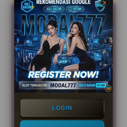
Buat kamu yang lagi cari suasana baru
dalam bermain slot online,
MODAL777
bisa
jadi pilihan yang menarik tahun ini. Situs ini
cukup dikenal di kalangan pemain Asia
Tenggara karena tampilannya yang simpel,
pilihan gamenya lengkap, dan yang paling
penting, pelayanannya cepat dan responsif.
Yang bikin beda, MODAL777 nggak cuma
fokus di banyaknya game, tapi juga
pengalaman pemain. Mulai dari proses
daftar yang nggak ribet, deposit yang
fleksibel, sampai fitur permainan yang terus
di update biar nggak terasa monoton. Jadi
bukan sekadar main, tapi ada sensasi eksplor
juga tiap kali login.
Kalau kamu tipe yang suka coba hal baru
tapi tetap cari tempat yang aman dan
LOGIN
terpercaya, MODAL777 bisa jadi tempat yang
layak dicoba. Nggak berlebihan, tapi cukup
kasih pengalaman main yang lebih fresh
dibanding yang biasa.